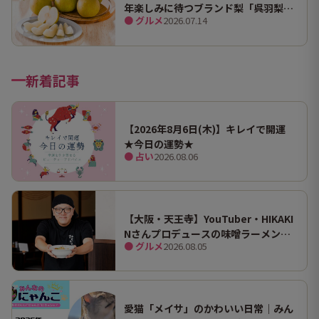
年楽しみに待つブランド梨「呉羽梨
● グルメ
2026.07.14
（幸水）」限定100箱を特別販売！
新着記事
【2026年8月6日(木)】キレイで開運
★今日の運勢★
● 占い
2026.08.06
【大阪・天王寺】YouTuber・HIKAKI
Nさんプロデュースの味噌ラーメン
● グルメ
2026.08.05
「みそきん」が味わえる実店舗が関西
初出店！あべのキューズモールで実食
しました！
愛猫「メイサ」のかわいい日常｜みん