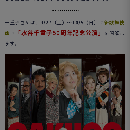
千重子さんは、
9/27（土）～10/5（日）
に
新歌舞伎
「水谷千重子50周年記念公演」
座
で
を開催し
ます。