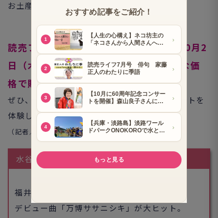
お土産に絶対ゲットしなきゃね。
読売ファミリーでは 9月30日（火）と10月2
日（木）の11時公演をちょっぴりお得な価
格で販売するんです。
ぜひ、みなさん、新感覚のエンターテインメントを
体験してみてくださいね
（記者／大桑雅子）
水谷千重子プロフィル
福井県出身。芸歴50周年の歌手。
デビュー曲「万博ササニシキ」が大ヒット。