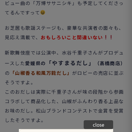
ビュー曲の「万博ササニシキ」も予定してくださっ
てるんですって
お芝居も歌謡ステージも、豪華な共演者の面々も、
見応え満載で、
おもしろいこと間違いない
新歌舞伎座では公演中、水谷千重子さんがプロデュ
「やすまるだし」
ースした
愛媛県の
（髙橋商店）
の
「山椒香る和風万能だし」
がロビーの売店に並ぶ
そうですよ。
このおだしは実際に千重子さんが味の段階から参画
コラボして商品化した、山椒がふんわり香る上品な
お味のだし。松山ブランドコンテストで金賞を受賞
したそうですよ。
close