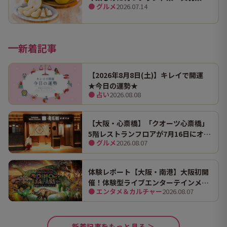
● グルメ
2026.07.14
（幸水）」限定100箱を特別販売！
新着記事
【2026年8月8日(土)】キレイで開運
★今日の運勢★
● 占い
2026.08.08
【大阪・心斎橋】「クオーツ心斎橋」
5階レストランフロアが7月16日にオー
● グルメ
2026.08.07
プン！ 全国初・関西初出店を含む多彩
な9店舗
体験レポート【大阪・南港】大阪初開
催！体験型ライブエンターテインメン
● エンタメ＆カルチャー
2026.08.07
ト「DINO SAFARI（ディノ サファリ）
2026」で、大迫力の恐竜の世界を体験
してきました。
新着記事をもっと見る ＞