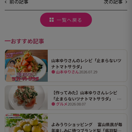
前の記事
次の記事
一覧へ戻る
おすすめ記事
山本ゆりさんのレシピ「止まらないツ
ナトマトサラダ」
● 山本ゆりさん
2026.07.29
【作ってみた】山本ゆりさんレシピ
「止まらないツナトマトサラダ」 ホ
● グルメ
2026.08.07
ンマにうますぎて止まらん
よみうりショッピング 富山県民が毎
年楽しみに待つブランド梨「呉羽梨