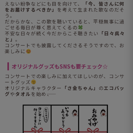
えない紛争などにも目を向けて、
「今、皆さんに何
をお届けするべきか」
を考えて生まれた歌なのだそ
う。
だからかな、この歌を聴いていると、平穏無事に過
ごせる毎日が尊く思えてくるの
不安な日々が続く今だからこそ聴きたい
「日々呉々
と」
。
コンサートでも披露してくださるそうですので、お
楽しみに
オリジナルグッズもSNSも要チェック☆
コンサートでの楽しみに加えてほしいのが、コンサ
ートグッズ
オリジナルキャラクター
「さ金ちゃん」
の
エコバッ
グ
や
タオル
を始め――、