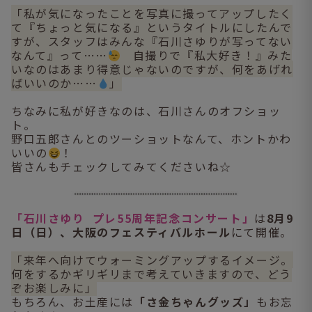
「私が気になったことを写真に撮ってアップしたく
て『ちょっと気になる』というタイトルにしたんで
すが、スタッフはみんな『石川さゆりが写ってない
なんて』って……
自撮りで『私大好き！』みた
いなのはあまり得意じゃないのですが、何をあげれ
ばいいのか……
」
ちなみに私が好きなのは、石川さんのオフショッ
ト。
野口五郎さんとのツーショットなんて、ホントかわ
いいの
！
皆さんもチェックしてみてくださいね☆
「石川さゆり プレ55周年記念コンサート」
は
8月9
日（日）、大阪のフェスティバルホール
にて開催。
「来年へ向けてウォーミングアップするイメージ。
何をするかギリギリまで考えていきますので、どう
ぞお楽しみに」
もちろん、お土産には
「さ金ちゃんグッズ」
もお忘