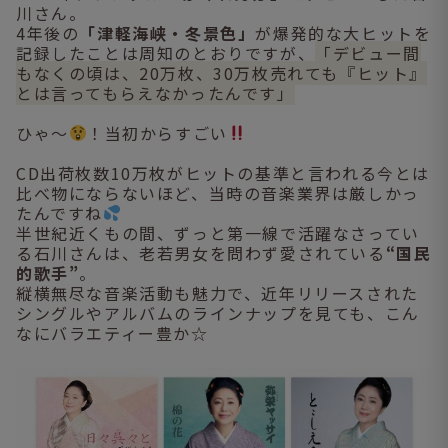
川さん。
4年後の
「津軽海峡・冬景色」
が爆発的な大ヒットを
記録したことは周知のとおりですが、
「デビュー間
もなくの頃は、20万枚、30万枚売れても『ヒット』
とは言ってもらえなかったんです」
ひゃ～
！当初からすごい
CD出荷枚数10万枚がヒットの基準と言われる今とは
比べ物にならないほど、当時の音楽業界は厳しかっ
たんですね
半世紀近くもの間、ずっと第一線で活躍なさってい
る石川さんは、老若男女を問わず愛されている
“国民
的歌手”
。
縦横無尽な音楽活動も魅力で、近年リリースされた
シングルやアルバムのラインナップを見ても、こん
なにバラエティー豊か☆