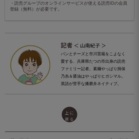
・読売グループのオンラインサービスが使える読売IDの会員
登録（無料）が必要です。
記者
＜ 山南紀子 ＞
パンとチーズと市川雷蔵をこよなく
愛する、
兵庫県たつの市出身の読売
ファミリー記者。
素麺やっぱり揖保
乃糸＆醤油はやっぱりヒガシマル。
英語が苦手な播磨弁ネイティブ。
上に
戻る