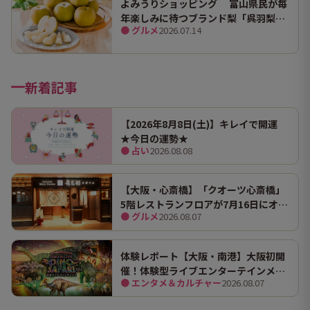
よみうりショッピング 富山県民が毎
年楽しみに待つブランド梨「呉羽梨
● グルメ
2026.07.14
（幸水）」限定100箱を特別販売！
新着記事
【2026年8月8日(土)】キレイで開運
★今日の運勢★
● 占い
2026.08.08
【大阪・心斎橋】「クオーツ心斎橋」
5階レストランフロアが7月16日にオー
● グルメ
2026.08.07
プン！ 全国初・関西初出店を含む多彩
な9店舗
体験レポート【大阪・南港】大阪初開
催！体験型ライブエンターテインメン
● エンタメ＆カルチャー
2026.08.07
ト「DINO SAFARI（ディノ サファリ）
2026」で、大迫力の恐竜の世界を体験