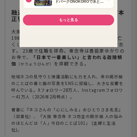
融通念仏宗 一向山専念寺 住職 籔本
正啓
（通称：ネコ坊主）
大阪市平野区喜連にある専念寺の第25代住職。
1982年、大阪市平野区生まれ。7歳で父を病で亡
くし、 母方の実家である専念寺に戻り、僧侶を志
す。 23歳で住職を拝命。専念寺は豊臣家ゆかりの
お寺で、
「日本で一番美しい」と言われる迦陵頻
伽
を拝観できる。
（かりょうびんが）
地域ネコの見守りと保護活動にも力を入れ、寺の掲示板
のことばの書と猫の写真をSNSに投稿し、大きな反響を
呼んでいる。Xフォロワー28万人、Instagramフォロワ
ー41万人（2026年2月時点）。
著書に『ネコさんの「心にしみる」おひとりさま名言』
（双葉社）、『大阪 専念寺 ネコ坊主の掲示板 人の悩み
のほとんどは「人｣ 今日のことば101」 (主婦と生活
社)。