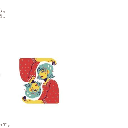
う。
う。
って。