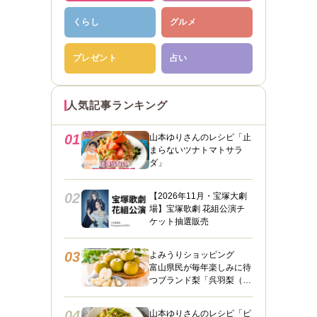
くらし
グルメ
プレゼント
占い
人気記事ランキング
01
山本ゆりさんのレシピ「止
まらないツナトマトサラ
ダ」
02
【2026年11月・宝塚大劇
場】宝塚歌劇 花組公演チ
ケット抽選販売
03
よみうりショッピング
富山県民が毎年楽しみに待
つブランド梨「呉羽梨（幸
水）」限定100箱を特別販
売！
04
山本ゆりさんのレシピ「ピ