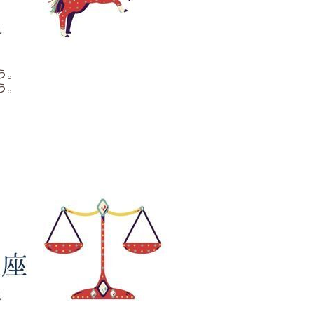
う。
う。