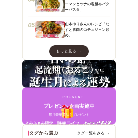
ーマンとツナの塩昆布バタ
ーパスタ」
05
山本ゆりさんのレシピ「な
すと豚肉のコチュジャン炒
め」
もっと見る →
占いを見る →
── PRESENT
プレゼント企画実施中
毎月豪華賞品をプレゼント
タグから選ぶ
タグ一覧をみる →