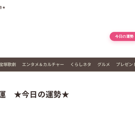
勢★
今日の運勢
宝塚歌劇
エンタメ＆カルチャー
くらしネタ
グルメ
プレゼン
開運 ★今日の運勢★