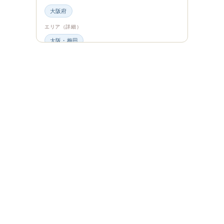
大阪府
エリア（詳細）
大阪・梅田
グルメ・食材
ビュッフェ・食べ放題
スイーツ・カフェ
ビュッフェ
エンタメ＆カルチャー
都道府県・エリア
大阪府
エリア（詳細）
大阪
旅のシーン
ファミリー旅行
ジャンル