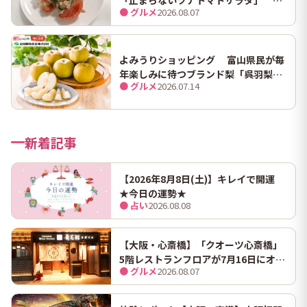
● グルメ
2026.08.07
ンマにうますぎて止まらん
よみうりショッピング 富山県民が毎
年楽しみに待つブランド梨「呉羽梨
● グルメ
2026.07.14
（幸水）」限定100箱を特別販売！
新着記事
【2026年8月8日(土)】キレイで開運
★今日の運勢★
● 占い
2026.08.08
【大阪・心斎橋】「クオーツ心斎橋」
5階レストランフロアが7月16日にオー
● グルメ
2026.08.07
プン！ 全国初・関西初出店を含む多彩
な9店舗