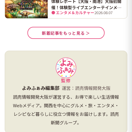
体験レポート【大阪・南港】大阪初開
催！体験型ライブエンターテインメン
● エンタメ＆カルチャー
2026.08.07
ト「DINO SAFARI（ディノ サファリ）
2026」で、大迫力の恐竜の世界を体験
してきました。
新着記事をもっと見る ＞
監修
よみふぁみ編集部
運営：読売情報開発大阪
読売情報開発大阪が運営する、お得で楽しい生活情報
Webメディア。関西を中心にグルメ・旅・エンタメ・
レシピなど暮らしに役立つ情報をお届けします。読売
新聞グループ。