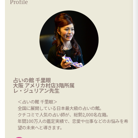
Profile
占いの館 千里眼
大阪 アメリカ村店3階所属
レ・ジュリアン先生
＜占いの館 千里眼＞
全国に展開している日本最大級の占いの館。
クチコミで人気の占い師が、総勢2,000名在籍。
年間100万人の鑑定実績で、恋愛や仕事などのお悩みを希
望の未来へと導きます。