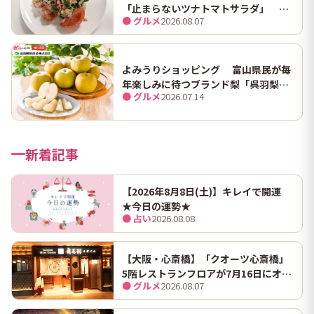
「止まらないツナトマトサラダ」 ホ
● グルメ
2026.08.07
ンマにうますぎて止まらん
よみうりショッピング 富山県民が毎
年楽しみに待つブランド梨「呉羽梨
● グルメ
2026.07.14
（幸水）」限定100箱を特別販売！
新着記事
【2026年8月8日(土)】キレイで開運
★今日の運勢★
● 占い
2026.08.08
【大阪・心斎橋】「クオーツ心斎橋」
5階レストランフロアが7月16日にオー
● グルメ
2026.08.07
プン！ 全国初・関西初出店を含む多彩
な9店舗