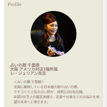
Profile
占いの館 千里眼
大阪 アメリカ村店3階所属
レ・ジュリアン先生
＜占いの館 千里眼＞
全国に展開している日本最大級の占いの館。
クチコミで人気の占い師が、総勢2,000名在籍。
年間100万人の鑑定実績で、恋愛や仕事などのお悩みを希
望の未来へと導きます。