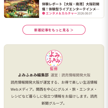
体験レポート【大阪・南港】大阪初開
催！体験型ライブエンターテインメン
● エンタメ＆カルチャー
2026.08.07
ト「DINO SAFARI（ディノ サファリ）
2026」で、大迫力の恐竜の世界を体験
してきました。
新着記事をもっと見る ＞
監修
よみふぁみ編集部
運営：読売情報開発大阪
読売情報開発大阪が運営する、お得で楽しい生活情報
Webメディア。関西を中心にグルメ・旅・エンタメ・
レシピなど暮らしに役立つ情報をお届けします。読売
新聞グループ。