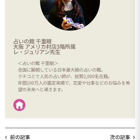
占いの館 千里眼
大阪 アメリカ村店3階所属
レ・ジュリアン先生
＜占いの館 千里眼＞
全国に展開している日本最大級の占いの館。
クチコミで人気の占い師が、総勢2,000名在籍。
年間100万人の鑑定実績で、恋愛や仕事などのお悩みを希
望の未来へと導きます。
前の記事
次の記事