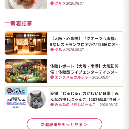
● グルメ
2026.08.07
ンマにうますぎて止まらん
新着記事
【大阪・心斎橋】「クオーツ心斎橋」
5階レストランフロアが7月16日にオー
● グルメ
2026.08.07
プン！ 全国初・関西初出店を含む多彩
な9店舗
体験レポート【大阪・南港】大阪初開
催！体験型ライブエンターテインメン
● エンタメ＆カルチャー
2026.08.07
ト「DINO SAFARI（ディノ サファリ）
2026」で、大迫力の恐竜の世界を体験
してきました。
愛猫「じゅじゅ」のかわいい日常｜み
んなの推しにゃんこ【2026年8月7日
● みんなの「推しにゃんこ」
2026.08.07
（金）】
新着記事をもっと見る ＞