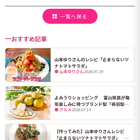
一覧へ戻る
おすすめ記事
山本ゆりさんのレシピ「止まらないツ
ナトマトサラダ」
● 山本ゆりさん
2026.07.29
よみうりショッピング 富山県民が毎
年楽しみに待つブランド梨「呉羽梨
● グルメ
2026.07.14
（幸水）」限定100箱を特別販売！
【作ってみた】山本ゆりさんレシピ
「止まらないツナトマトサラダ」 ホ