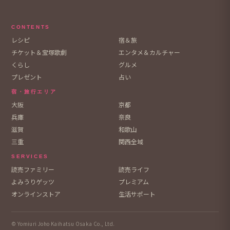
CONTENTS
レシピ
宿＆旅
チケット＆宝塚歌劇
エンタメ＆カルチャー
くらし
グルメ
プレゼント
占い
宿・旅行エリア
大阪
京都
兵庫
奈良
滋賀
和歌山
三重
関西全域
SERVICES
読売ファミリー
読売ライフ
よみうりゲッツ
プレミアム
オンラインストア
生活サポート
© Yomiuri Joho Kaihatsu Osaka Co., Ltd.