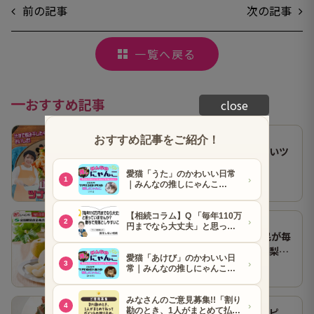
前の記事
次の記事
一覧へ戻る
おすすめ記事
close
山本ゆりさんのレシピ「止まらないツ
ナトマトサラダ」
● 山本ゆりさん
2026.07.29
よみうりショッピング 富山県民が毎
年楽しみに待つブランド梨「呉羽梨
● グルメ
2026.07.14
（幸水）」限定100箱を特別販売！
【作ってみた】山本ゆりさんレシピ