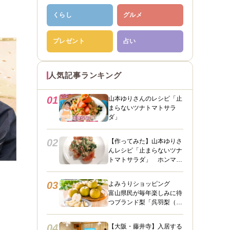
くらし
グルメ
プレゼント
占い
人気記事ランキング
01
山本ゆりさんのレシピ「止
まらないツナトマトサラ
ダ」
02
【作ってみた】山本ゆりさ
んレシピ「止まらないツナ
トマトサラダ」 ホンマに
うますぎて止まらん
03
よみうりショッピング
富山県民が毎年楽しみに待
つブランド梨「呉羽梨（幸
水）」限定100箱を特別販
売！
04
【大阪・藤井寺】入居する