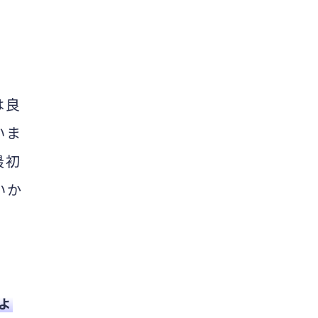
展覧会・美術館
くらし
都道府県・エリア
大阪府
は良
エリア（詳細）
大阪
関西全域
いま
最初
いか
よ