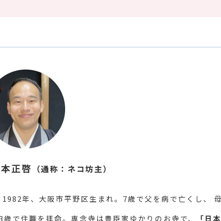
籔本正啓
（通称：ネコ坊主）
1982年、大阪市平野区生まれ。7歳で父を病で亡くし、 
23歳で住職を拝命。専念寺は豊臣家ゆかりのお寺で、
「日