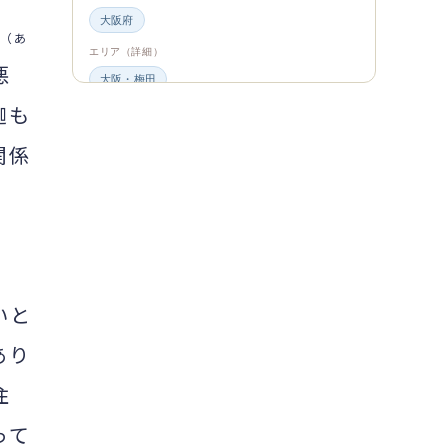
大阪府
（あ
エリア（詳細）
悪
大阪・梅田
迦も
グルメ・食材
ビュッフェ・食べ放題
スイーツ・カフェ
関係
ビュッフェ
エンタメ＆カルチャー
都道府県・エリア
大阪府
いと
エリア（詳細）
大阪
あり
旅のシーン
住
ファミリー旅行
ジャンル
って