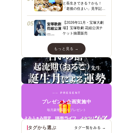
と長生きできる？かも！
「老後の住まい」見学記
３ フィレンツェライフ青
山
05
【2026年11月・宝塚大劇
場】宝塚歌劇 花組公演チ
ケット抽選販売
もっと見る →
占いを見る →
── PRESENT
プレゼント企画実施中
毎月豪華賞品をプレゼント
タグから選ぶ
タグ一覧をみる →