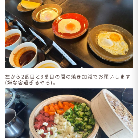
左から2番目と3番目の間の焼き加減でお願いします
(嫌な客過ぎるやろ)。