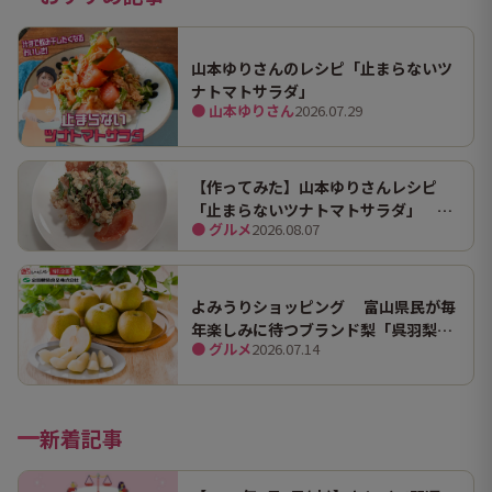
山本ゆりさんのレシピ「止まらないツ
ナトマトサラダ」
● 山本ゆりさん
2026.07.29
【作ってみた】山本ゆりさんレシピ
「止まらないツナトマトサラダ」 ホ
● グルメ
2026.08.07
ンマにうますぎて止まらん
よみうりショッピング 富山県民が毎
年楽しみに待つブランド梨「呉羽梨
● グルメ
2026.07.14
（幸水）」限定100箱を特別販売！
新着記事