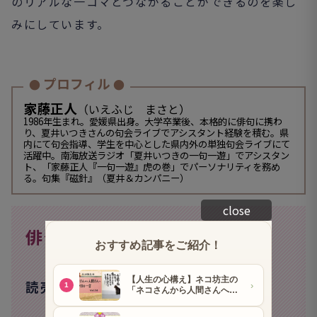
のリアルな一コマとつながることができるのを楽し
みにしています。
プロフィル
●
●
家藤正人
（いえふじ まさと）
1986年生まれ。愛媛県出身。大学卒業後、本格的に俳句に携わ
り、夏井いつきさんの句会ライブでアシスタント経験を積む。県
内にて句会指導、学生を中心とした県内外の単独句会ライブにて
活躍中。南海放送ラジオ「夏井いつきの一句一遊」でアシスタン
ト、「家藤正人『一句一遊』虎の巻」でパーソナリティを務め
る。句集『磁針』（夏井＆カンパニー）
close
俳句投稿大募集 !
「南風」
読売ライフ7月号の兼題は