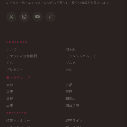
にグルメ・旅・エンタメ・レシピなど暮らしに役立つ情報をお届けします。
CONTENTS
レシピ
宿＆旅
チケット＆宝塚歌劇
エンタメ＆カルチャー
くらし
グルメ
プレゼント
占い
宿・旅行エリア
大阪
京都
兵庫
奈良
滋賀
和歌山
三重
関西全域
SERVICES
読売ファミリー
読売ライフ