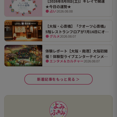
【2026年8月8日(土)】キレイで開運
★今日の運勢★
● 占い
2026.08.08
【大阪・心斎橋】「クオーツ心斎橋」
5階レストランフロアが7月16日にオー
● グルメ
2026.08.07
プン！ 全国初・関西初出店を含む多彩
な9店舗
体験レポート【大阪・南港】大阪初開
催！体験型ライブエンターテインメン
● エンタメ＆カルチャー
2026.08.07
ト「DINO SAFARI（ディノ サファリ）
2026」で、大迫力の恐竜の世界を体験
してきました。
新着記事をもっと見る ＞