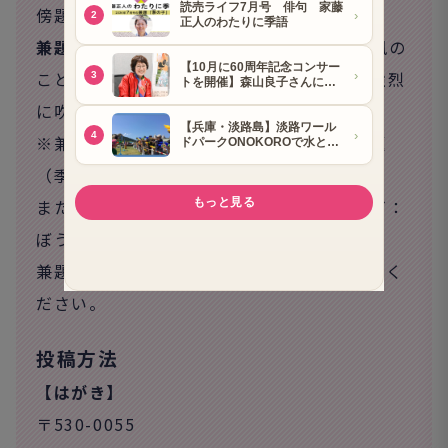
傍題（ぼうだい）可 … 4月20日必着。
兼題解説
：湿気をふくみ、暖かい夏の季節風の
こと。おだやかな日に吹くこともあるが、強烈
に吹くことも。
※兼題とは、句会などに先立って出される題
（季語）のこと。
また見出し季語に関連する季語を傍題（ルビ：
ぼうだい）と呼びます。
兼題または傍題を俳句に詠みこんで、ご投稿く
ださい。
投稿方法
【はがき】
〒530-0055