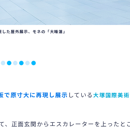
現した屋外展示、モネの「大睡蓮」
板で原寸大に再現し展示
している
大塚国際美術
て、正面玄関からエスカレーターを上ったと