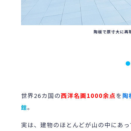
陶板で原寸大に再
世界26カ国の
西洋名画1000余点
を
陶
。
館
実は、建物のほとんどが山の中にあっ