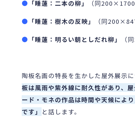
●
「睡蓮：二本の柳」
（同200×170
●
「睡蓮：樹木の反映」
（同200×8
●
「睡蓮：明るい朝としだれ柳」
（同
陶板名画の特長を生かした屋外展示に
板は風雨や紫外線に耐久性があり、屋
ード・モネの作品は時間や天候により
です」
と話します。