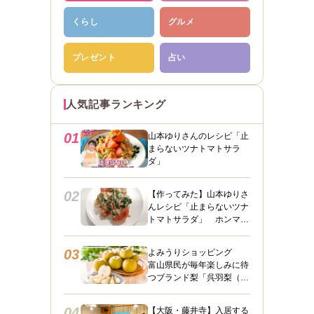
くらし
グルメ
プレゼント
占い
人気記事ランキング
01
山本ゆりさんのレシピ「止
まらないツナトマトサラ
ダ」
02
【作ってみた】山本ゆりさ
んレシピ「止まらないツナ
トマトサラダ」 ホンマに
うますぎて止まらん
03
よみうりショッピング
富山県民が毎年楽しみに待
つブランド梨「呉羽梨（幸
水）」限定100箱を特別販
売！
04
【大阪・藤井寺】入居する