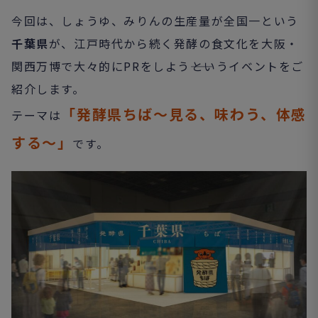
今回は、しょうゆ、みりんの生産量が全国一という
千葉県
が、江戸時代から続く発酵の食文化を大阪・
関西万博で大々的にPRをしよう――というイベントをご
紹介します。
「発酵県ちば～見る、味わう、体感
テーマは
する～」
です。