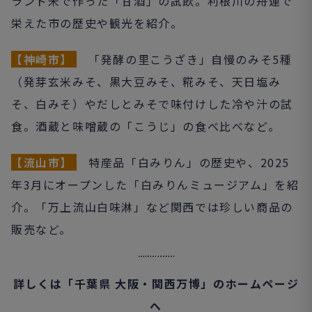
ランド米で作った「甘酒」の試飲。利根川の舟運で
栄えた市の歴史や観光を紹介。
【神崎市】
「発酵の里こうざき」自慢のみそ5種
（発芽玄米みそ、黒大豆みそ、糀みそ、天日塩み
そ、白みそ）やだしとみそで味付けした冷や汁の試
食。酒蔵と味噌蔵の「こうじ」の食べ比べなど。
【流山市】
特産品「白みりん」の歴史や、2025
年3月にオープンした「白みりんミュージアム」を紹
介。「万上流山白味淋」など関西では珍しい商品の
販売など。
詳しくは「千葉県 大阪・関西万博」のホームページ
へ