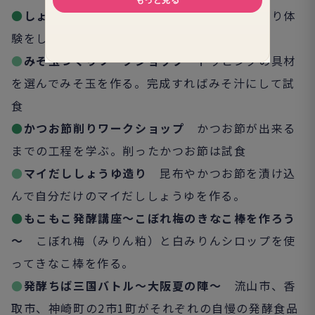
●
しょうゆづくりワークショップ
もろみの搾り体
験をして、しょうゆアイスを試食。
●
みそ玉づくりワークショップ
トッピングの具材
を選んでみそ玉を作る。完成すればみそ汁にして試
食
●
かつお節削りワークショップ
かつお節が出来る
までの工程を学ぶ。削ったかつお節は試食
●
マイだししょうゆ造り
昆布やかつお節を漬け込
んで自分だけのマイだししょうゆを作る。
●
もこもこ発酵講座～こぼれ梅のきなこ棒を作ろう
～
こぼれ梅（みりん粕）と白みりんシロップを使
ってきなこ棒を作る。
●
発酵ちば三国バトル～大阪夏の陣～
流山市、香
取市、神崎町の2市1町がそれぞれの自慢の発酵食品