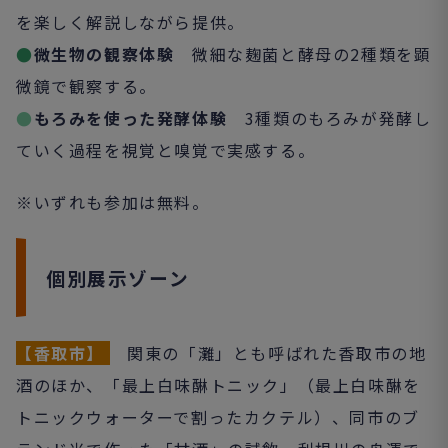
を楽しく解説しながら提供。
●
微生物の観察体験
微細な麹菌と酵母の2種類を顕
微鏡で観察する。
●
もろみを使った発酵体験
3種類のもろみが発酵し
ていく過程を視覚と嗅覚で実感する。
※いずれも参加は無料。
個別展示ゾーン
【香取市】
関東の「灘」とも呼ばれた香取市の地
酒のほか、「最上白味醂トニック」（最上白味醂を
トニックウォーターで割ったカクテル）、同市のブ