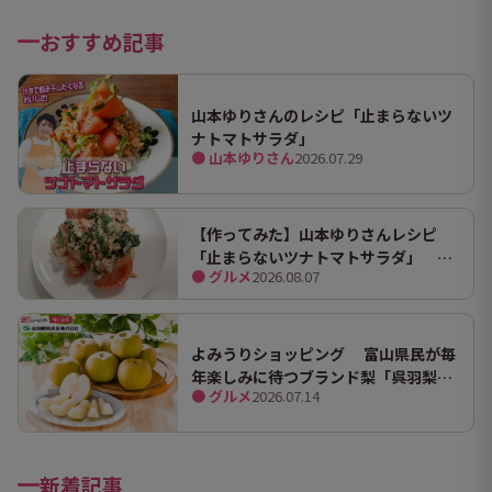
おすすめ記事
山本ゆりさんのレシピ「止まらないツ
ナトマトサラダ」
● 山本ゆりさん
2026.07.29
【作ってみた】山本ゆりさんレシピ
「止まらないツナトマトサラダ」 ホ
● グルメ
2026.08.07
ンマにうますぎて止まらん
よみうりショッピング 富山県民が毎
年楽しみに待つブランド梨「呉羽梨
● グルメ
2026.07.14
（幸水）」限定100箱を特別販売！
新着記事