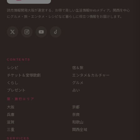
読売情報開発大阪が運営する、お得で楽しい生活情報Webメディア。関西を中心
にグルメ・旅・エンタメ・レシピなど暮らしに役立つ情報をお届けします。
CONTENTS
レシピ
宿＆旅
チケット＆宝塚歌劇
エンタメ＆カルチャー
くらし
グルメ
プレゼント
占い
宿・旅行エリア
大阪
京都
兵庫
奈良
滋賀
和歌山
三重
関西全域
SERVICES