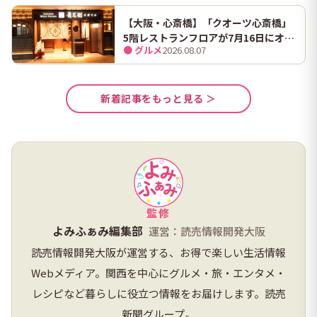
【大阪・心斎橋】「クオーツ心斎橋」
5階レストランフロアが7月16日にオー
● グルメ
2026.08.07
プン！ 全国初・関西初出店を含む多彩
な9店舗
新着記事をもっと見る ＞
監修
よみふぁみ編集部
運営：読売情報開発大阪
読売情報開発大阪が運営する、お得で楽しい生活情報
Webメディア。関西を中心にグルメ・旅・エンタメ・
レシピなど暮らしに役立つ情報をお届けします。読売
新聞グループ。