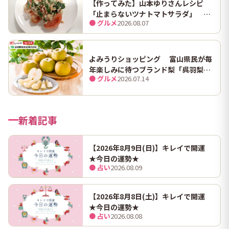
【作ってみた】山本ゆりさんレシピ
「止まらないツナトマトサラダ」 ホ
● グルメ
2026.08.07
ンマにうますぎて止まらん
よみうりショッピング 富山県民が毎
年楽しみに待つブランド梨「呉羽梨
● グルメ
2026.07.14
（幸水）」限定100箱を特別販売！
新着記事
【2026年8月9日(日)】キレイで開運
★今日の運勢★
● 占い
2026.08.09
【2026年8月8日(土)】キレイで開運
★今日の運勢★
● 占い
2026.08.08