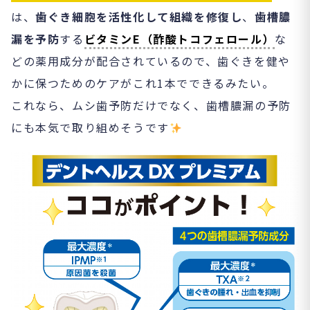
は、
歯ぐき細胞を活性化して組織を修復し
、
歯槽膿
漏を予防
する
ビタミンE（酢酸トコフェロール）
な
どの薬用成分が配合されているので、歯ぐきを健や
かに保つためのケアがこれ1本でできるみたい。
これなら、ムシ歯予防だけでなく、歯槽膿漏の予防
にも本気で取り組めそうです