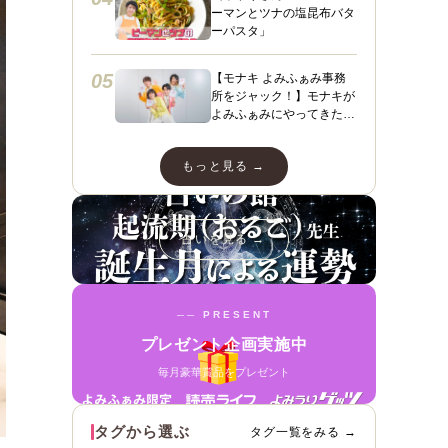
ーマンとツナの塩昆布バタ
ーパスタ」
05
【モナキ よみふぁみ事務
所をジャック！】モナキが
よみふぁみにやってきた！
ヤァヤァヤァ！動画あり☆
ダンスあり☆スペシャルイ
もっと見る →
ンタビューも＼（＾ ＾）
／
占いを見る →
── PRESENT
プレゼント企画実施中
毎月豪華賞品をプレゼント
タグから選ぶ
タグ一覧をみる →