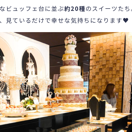
なビュッフェ台に並ぶ
約20種
のスイーツたち
、見ているだけで幸せな気持ちになります♥️