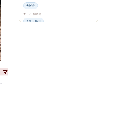
大阪府
エリア（詳細）
大阪・梅田
グルメ・食材
ビュッフェ・食べ放題
スイーツ・カフェ
ビュッフェ
エンタメ＆カルチャー
都道府県・エリア
、マ
大阪府
エ
エリア（詳細）
大阪
旅のシーン
ファミリー旅行
ジャンル