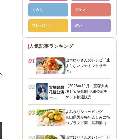
くらし
グルメ
プレゼント
占い
人気記事ランキング
01
山本ゆりさんのレシピ「止
まらないツナトマトサラ
大
ダ」
02
【2026年11月・宝塚大劇
場】宝塚歌劇 花組公演チ
ケット抽選販売
03
よみうりショッピング
富山県民が毎年楽しみに待
つブランド梨「呉羽梨（幸
水）」限定100箱を特別販
売！
04
山本ゆりさんのレシピ「ピ