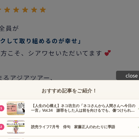
。全員が
ワクして取り組めるのが幸せ」
方こそ、シアワセいただいてます
close
まるアジアツアー、
す。
いう間やった。でも、すごく濃い経験を沢山さ
できたし、これからも〝何周年〟という数字を増