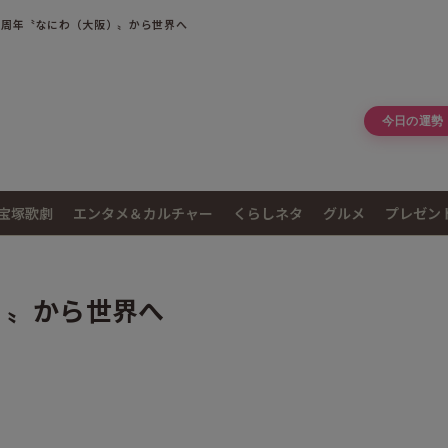
3周年〝なにわ（大阪）〟から世界へ
今日の運勢
宝塚歌劇
エンタメ＆カルチャー
くらしネタ
グルメ
プレゼン
）〟から世界へ