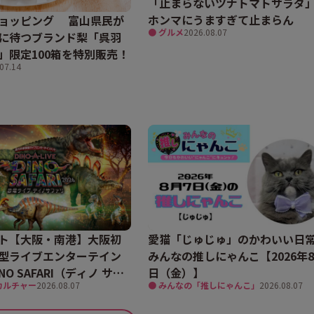
「止まらないツナトマトサラ
ホンマにうますぎて止まらん
ョッピング 富山県民が
● グルメ
2026.08.07
に待つブランド梨「呉羽
」限定100箱を特別販売！
07.14
ト【大阪・南港】大阪初
愛猫「じゅじゅ」のかわいい日
型ライブエンターテイン
みんなの推しにゃんこ【2026年8
NO SAFARI（ディノ サフ
日（金）】
カルチャー
2026.08.07
● みんなの「推しにゃんこ」
2026.08.07
26」で、大迫力の恐竜の世
てきました。