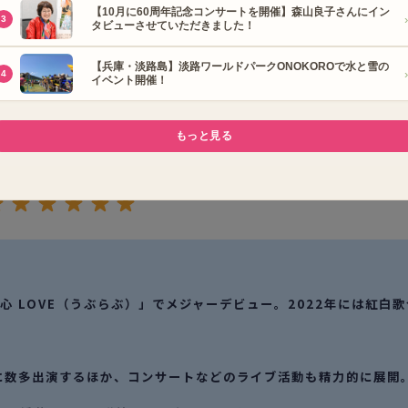
をご覧ください。
読売ライフ11月号
と
にわ男子」のみなさん
をこれからもずっと応援
初心 LOVE（うぶらぶ）」でメジャーデビュー。2022年には紅白歌
に数多出演するほか、コンサートなどのライブ活動も精力的に展開