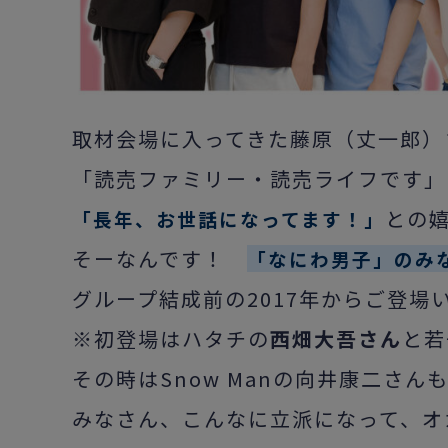
取材会場に入ってきた藤原（丈一郎）
「読売ファミリー・読売ライフです」
との
「長年、お世話になってます！」
そーなんです！
「なにわ男子」のみ
グループ結成前の2017年からご登場
※初登場はハタチの
西畑大吾さん
と若
その時はSnow Manの向井康二さん
みなさん、こんなに立派になって、オ