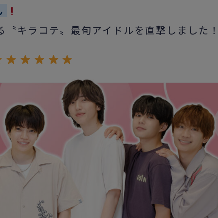
ん
える〝キラコテ〟最旬アイドルを直撃しました