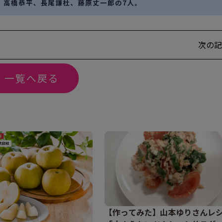
、高橋恭平、長尾謙杜、藤原丈一郎の7人。
次の記
一覧へ戻る
【作ってみた】山本ゆりさんレ