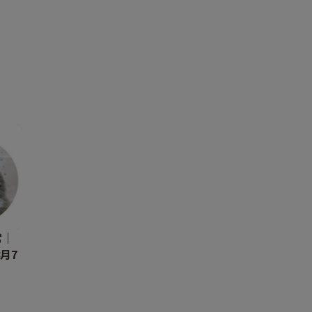
ダ」
常｜
月7