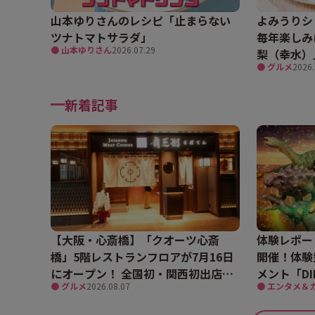
山本ゆりさんのレシピ「止まらない
よみうりシ
ツナトマトサラダ」
毎年楽しみ
● 山本ゆりさん
2026.07.29
梨（幸水）
● グルメ
2026.
新着記事
【大阪・心斎橋】「クオーツ心斎
体験レポー
橋」5階レストランフロアが7月16日
開催！体験
にオープン！ 全国初・関西初出店を
メント「DI
● グルメ
2026.08.07
● エンタメ＆
含む多彩な9店舗
ァリ）20
界を体験し