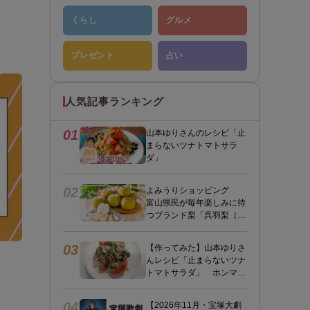
くらし
グルメ
プレゼント
占い
人気記事ランキング
01
山本ゆりさんのレシピ「止
まらないツナトマトサラ
ダ」
02
よみうりショッピング
富山県民が毎年楽しみに待
つブランド梨「呉羽梨（幸
水）」限定100箱を特別販
売！
03
【作ってみた】山本ゆりさ
んレシピ「止まらないツナ
トマトサラダ」 ホンマに
うますぎて止まらん
04
【2026年11月・宝塚大劇