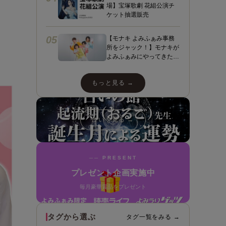
場】宝塚歌劇 花組公演チ
ケット抽選販売
！
05
【モナキ よみふぁみ事務
所をジャック！】モナキが
よみふぁみにやってきた！
ヤァヤァヤァ！動画あり☆
ダンスあり☆スペシャルイ
もっと見る →
ンタビューも＼（＾ ＾）
／
占いを見る →
── PRESENT
プレゼント企画実施中
毎月豪華賞品をプレゼント
タグから選ぶ
タグ一覧をみる →