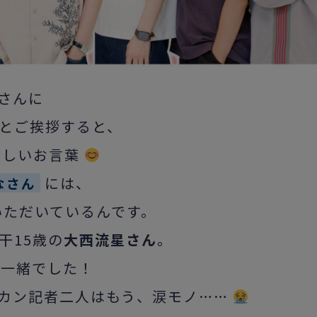
さんに
とご挨拶すると、
嬉しいお言葉
には、
なさん
いただいているんです。
干15歳の
大西流星さん
。
も一緒でした！
カン記者二人はもう、涙モノ……