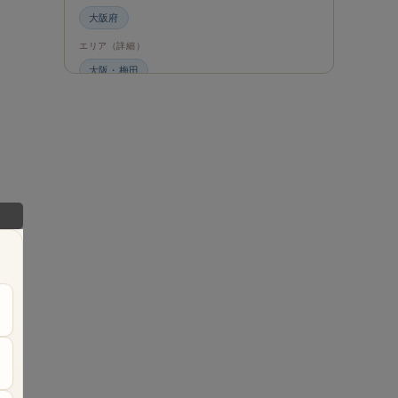
大阪府
エリア（詳細）
大阪・梅田
グルメ・食材
ビュッフェ・食べ放題
スイーツ・カフェ
ビュッフェ
エンタメ＆カルチャー
都道府県・エリア
大阪府
エリア（詳細）
大阪
せて
旅のシーン
ファミリー旅行
や
ジャンル