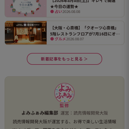
【2026年8月8日(土)】キレイで開運
★今日の運勢★
● 占い
2026.08.08
【大阪・心斎橋】「クオーツ心斎橋」
5階レストランフロアが7月16日にオー
● グルメ
2026.08.07
プン！ 全国初・関西初出店を含む多彩
な9店舗
新着記事をもっと見る ＞
監修
よみふぁみ編集部
運営：読売情報開発大阪
読売情報開発大阪が運営する、お得で楽しい生活情報