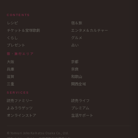
CONTENTS
レシピ
宿＆旅
チケット＆宝塚歌劇
エンタメ＆カルチャー
くらし
グルメ
プレゼント
占い
宿・旅行エリア
大阪
京都
兵庫
奈良
滋賀
和歌山
三重
関西全域
SERVICES
読売ファミリー
読売ライフ
よみうりゲッツ
プレミアム
オンラインストア
生活サポート
© Yomiuri Joho Kaihatsu Osaka Co., Ltd.