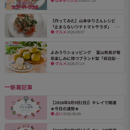
● 山本ゆりさん
2026.07.29
【作ってみた】山本ゆりさんレシピ
「止まらないツナトマトサラダ」 ホ
● グルメ
2026.08.07
ンマにうますぎて止まらん
よみうりショッピング 富山県民が毎
年楽しみに待つブランド梨「呉羽梨
● グルメ
2026.07.14
（幸水）」限定100箱を特別販売！
新着記事
【2026年8月9日(日)】キレイで開運
★今日の運勢★
● 占い
2026.08.09