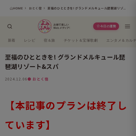
HOME
おとく宿
至福のひとときを! グランドメルキュール琵琶湖リゾート&スパ
今日の運勢
新着
レシピ
宿＆旅
チケット＆宝塚歌劇
エンタメ＆カル
至福のひとときを! グランドメルキュール琵
琶湖リゾート&スパ
2024.12.06
● おとく宿
【本記事のプランは終了し
ています】