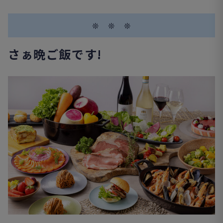
❊ ❊ ❊
さぁ晩ご飯です!