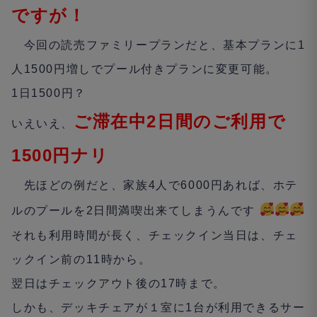
ですが！
今回の読売ファミリープランだと、基本プランに
1
人
1500
円増しでプール付きプランに変更可能。
1
日
1500
円？
ご滞在中2日間のご利用で
いえいえ、
1500
円ナリ
先ほどの例だと、家族
4
人で
6000
円あれば、ホテ
ルのプールを
2
日間満喫出来てしまうんです
それも利用時間が長く、チェックイン当日は、チェ
ックイン前の
11
時から。
翌日はチェックアウト後の
17
時まで。
しかも、デッキチェアが１室に
1
台が利用できるサー