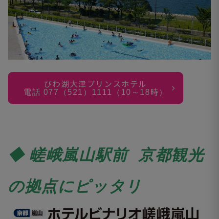
びわ湖大津プリンスホテル
電話
077
（
521
）
1111
（
10
～
18
時）
◆ 嵯峨嵐山駅前 京都観光
の拠点にピッタリ