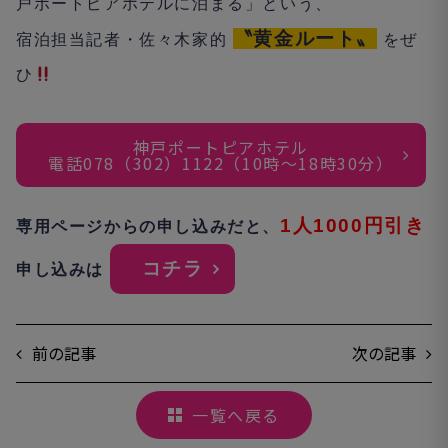
戸ポートピアホテルに泊まる」という、
〝
黄金ルート〟
宿泊担当記者・佐々木家的
をぜ
ひ
神戸ポートピアホテル
電話078（302）1122（10時〜18時30分）
1
人
1000
円引き
専用ページからの申し込みだと、
コチ
ラ
申し込みは
前の記事
次の記事
一覧へ戻る