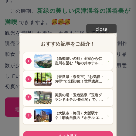
す。
新緑の美しい保津渓谷の渓谷美が
この時期、
満喫
できますよ
。
close
観光を満喫した後は、ホテルに戻って夕食を。
読売ファミリーでは、伝統と現代を融合させた
創作
「小倉山」
和食
（写真左）か、「小倉山」より品
「保津川」
数が少ない
（写真右）のプランを用意
しています。
初夏の京都観光に、ぜひご利用ください。
ホテルビナリオ嵯峨嵐山
電話 075（871）9711（10～18時）