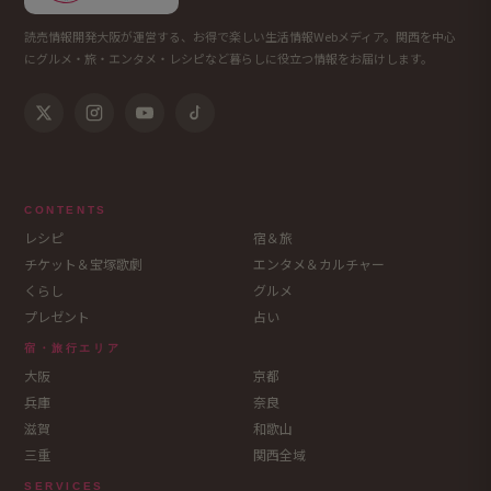
読売情報開発大阪が運営する、お得で楽しい生活情報Webメディア。関西を中心
にグルメ・旅・エンタメ・レシピなど暮らしに役立つ情報をお届けします。
CONTENTS
レシピ
宿＆旅
チケット＆宝塚歌劇
エンタメ＆カルチャー
くらし
グルメ
プレゼント
占い
宿・旅行エリア
大阪
京都
兵庫
奈良
滋賀
和歌山
三重
関西全域
SERVICES