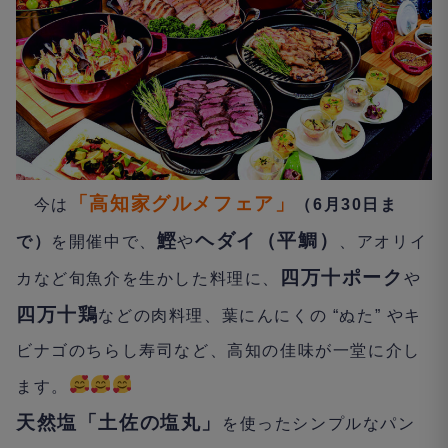
「高知家グルメフェア」
今は
（
6
月
30
日ま
鰹
ヘダイ（平鯛）
で）
を開催中で、
や
、アオリイ
四万十ポーク
カなど旬魚介を生かした料理に、
や
四万十鶏
などの肉料理、葉にんにくの “ぬた” やキ
ビナゴのちらし寿司など、高知の佳味が一堂に介し
ます。
天然塩「土佐の塩丸」
を使ったシンプルなパン