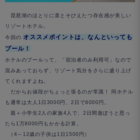
琵琶湖のほとりに凛とそびえたつ存在感が美しい
リゾートホテル。
オススメポイントは、なんといっても
今回の
プール！
ホテルのプールって、「宿泊者のみ利用可」なので
混みあっておらず、リゾート気分をさらに盛り上げ
てくれますよね。
だからお値段がちょっと張るのが常識！ 同ホテル
も通常は大人
1
日
3000
円、
2
日で
6000
円。
親＋小学生
2
人の家族
4
人で、
2
日間遊ぼうと思っ
たら
1
万
8000
円もかかる計算。
（
4
～
12
歳の子供は
1
日
1500
円）