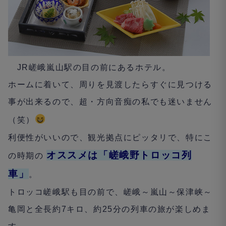
JR
嵯峨嵐山駅の目の前にあるホテル。
ホームに着いて、周りを見渡したらすぐに見つける
事が出来るので、超・方向音痴の私でも迷いません
（笑）
利便性がいいので、観光拠点にピッタリで、特にこ
オススメは「嵯峨野トロッコ列
の時期の
車」
。
トロッコ嵯峨駅も目の前で、嵯峨～嵐山～保津峡～
亀岡と全長約
7
キロ、約
25
分の列車の旅が楽しめま