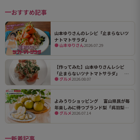
おすすめ記事
山本ゆりさんのレシピ「止まらないツ
ナトマトサラダ」
● 山本ゆりさん
2026.07.29
【作ってみた】山本ゆりさんレシピ
「止まらないツナトマトサラダ」 ホ
● グルメ
2026.08.07
ンマにうますぎて止まらん
よみうりショッピング 富山県民が毎
年楽しみに待つブランド梨「呉羽梨
● グルメ
2026.07.14
（幸水）」限定100箱を特別販売！
新着記事