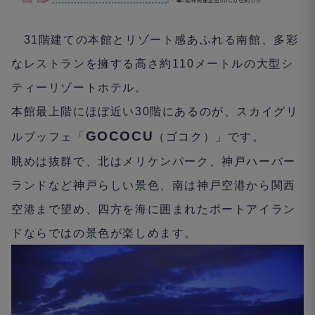
31
階建ての本館とリゾート感あふれる南館、多彩
なレストランを擁する高さ約
110
メートルの大型シ
ティーリゾートホテル。
本館最上階にほぼ近い
30
階にあるのが、スカイグリ
GOCOCU
ルブッフェ「
（ゴコク）」です。
眺めは抜群で、北はメリケンパーク、神戸ハーバー
ランドなど神戸らしい景色、南は神戸空港から関西
空港まで望め、四方を海に囲まれたポートアイラン
ドならではの景色が楽しめます。