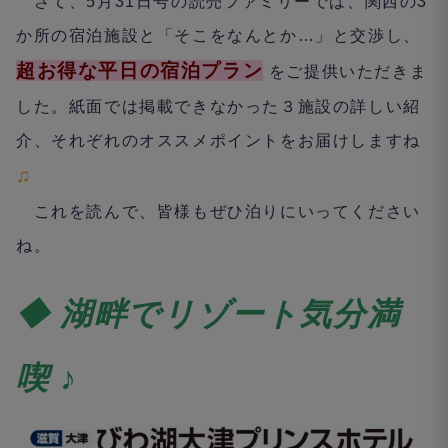
さて、
5
月
31
日号の読売ファミリーでは、関西の
3
か所の宿泊施設と「そこをなんとか
…
」と交渉し、
超お得な平日の宿泊プラン
をご提供いただきま
した。紙面では掲載できなかった３施設の詳しい紹
介、それぞれのオススメポイントをお届けしますね
♫
これを読んで、皆様もぜひ泊りにいってください
ね。
◆ 湖畔でリゾート気分満
喫 ♪