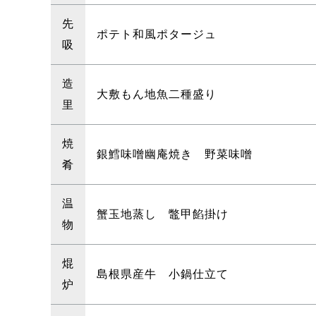
先
ポテト和風ポタージュ
吸
造
大敷もん地魚二種盛り
里
焼
銀鱈味噌幽庵焼き 野菜味噌
肴
温
蟹玉地蒸し 鼈甲餡掛け
物
焜
島根県産牛 小鍋仕立て
炉