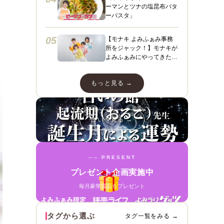
ーマンとツナの塩昆布バタ
ーパスタ」
05
【モナキ よみふぁみ事務
所をジャック！】モナキが
よみふぁみにやってきた！
ヤァヤァヤァ！動画あり☆
ダンスあり☆スペシャルイ
もっと見る →
ンタビューも＼（＾ ＾）
／
占いを見る →
── PRESENT
プレゼント企画実施中
毎月豪華賞品をプレゼント
タグから選ぶ
タグ一覧をみる →