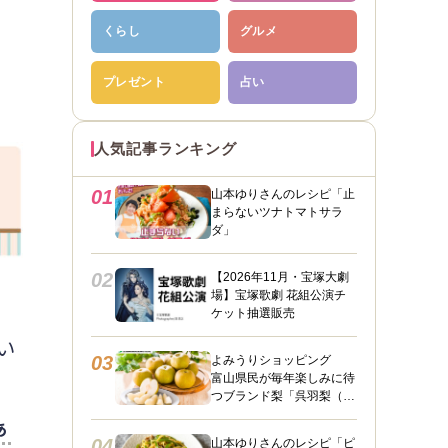
くらし
グルメ
プレゼント
占い
人気記事ランキング
01
山本ゆりさんのレシピ「止
まらないツナトマトサラ
ダ」
02
【2026年11月・宝塚大劇
場】宝塚歌劇 花組公演チ
ケット抽選販売
い
03
よみうりショッピング
富山県民が毎年楽しみに待
つブランド梨「呉羽梨（幸
水）」限定100箱を特別販
ぁ
売！
04
山本ゆりさんのレシピ「ピ