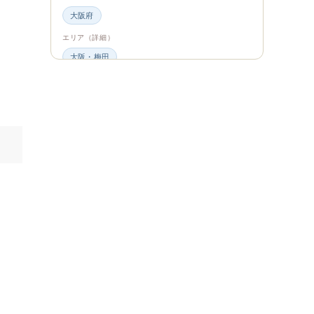
大阪府
エリア（詳細）
大阪・梅田
グルメ・食材
ビュッフェ・食べ放題
スイーツ・カフェ
ビュッフェ
エンタメ＆カルチャー
都道府県・エリア
大阪府
エリア（詳細）
大阪
旅のシーン
ファミリー旅行
ジャンル