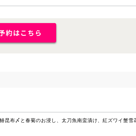
予約はこちら
り鰆昆布〆と春菊のお浸し、太刀魚南蛮漬け、紅ズワイ蟹雪