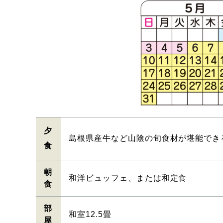
夕
島根県産牛など山陰の旬食材が堪能でき
食
朝
和洋ビュッフェ、または和定食
食
部
和室12.5畳
屋