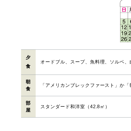
夕
オードブル、スープ、魚料理、ソルベ、
食
朝
「アメリカンブレックファースト」か「
食
部
スタンダード和洋室（42.8㎡）
屋