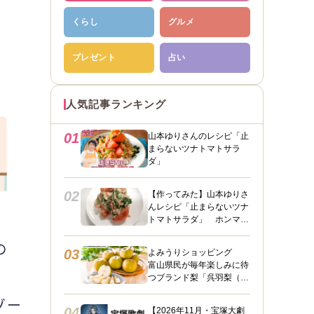
くらし
グルメ
プレゼント
占い
人気記事ランキング
01
山本ゆりさんのレシピ「止
まらないツナトマトサラ
ダ」
02
【作ってみた】山本ゆりさ
んレシピ「止まらないツナ
トマトサラダ」 ホンマに
うますぎて止まらん
の
03
よみうりショッピング
富山県民が毎年楽しみに待
つブランド梨「呉羽梨（幸
水）」限定100箱を特別販
ゾー
売！
04
【2026年11月・宝塚大劇