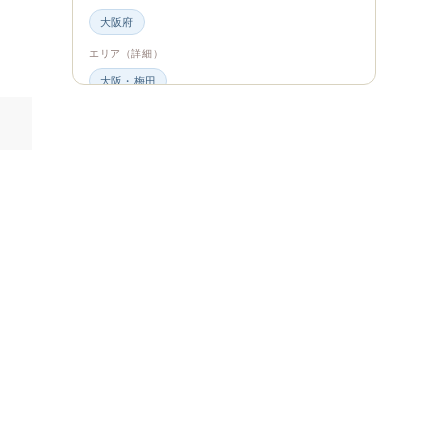
大阪府
エリア（詳細）
大阪・梅田
グルメ・食材
ビュッフェ・食べ放題
スイーツ・カフェ
ビュッフェ
エンタメ＆カルチャー
都道府県・エリア
大阪府
エリア（詳細）
大阪
旅のシーン
ファミリー旅行
ジャンル