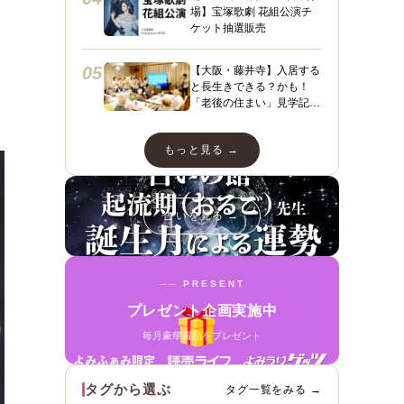
場】宝塚歌劇 花組公演チ
ケット抽選販売
05
【大阪・藤井寺】入居する
と長生きできる？かも！
「老後の住まい」見学記
３ フィレンツェライフ青
山
もっと見る →
占いを見る →
── PRESENT
プレゼント企画実施中
毎月豪華賞品をプレゼント
タグから選ぶ
タグ一覧をみる →