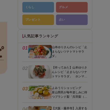
くらし
グルメ
プレゼント
占い
人気記事ランキング
01
山本ゆりさんのレシピ「止
まらないツナトマトサラ
ダ」
02
【作ってみた】山本ゆりさ
んレシピ「止まらないツナ
トマトサラダ」 ホンマに
うますぎて止まらん
03
よみうりショッピング
富山県民が毎年楽しみに待
つブランド梨「呉羽梨（幸
水）」限定100箱を特別販
売！
04
【大阪・藤井寺】入居する