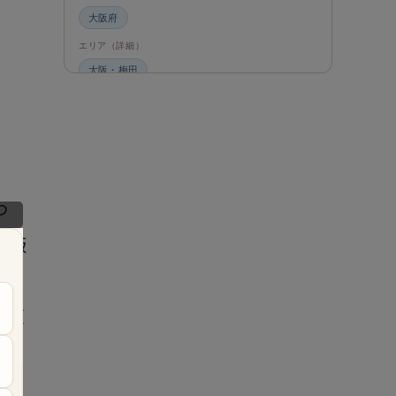
大阪府
エリア（詳細）
大阪・梅田
グルメ・食材
ビュッフェ・食べ放題
スイーツ・カフェ
ビュッフェ
エンタメ＆カルチャー
わ
都道府県・エリア
ご飯
大阪府
エリア（詳細）
大阪
卵液
旅のシーン
盛
ファミリー旅行
ジャンル