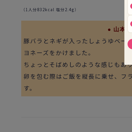
（1人分832
kcal 塩分2.4g）
● 山本
ゆ
豚バラとネギが入ったしょうゆベー
ヨネーズをかけました。
ちょっとそばめしのような感じもあり
卵を包む際はご飯を縦長に乗せ、フ
す。