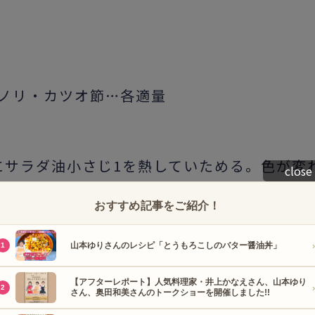
ノリ・カツオ節…各適量
にサラダ油小さじ1を熱していためる。色が変
close
る。塩をふり、しんなりするまでいためる。
で味を調えて取り出す。
フライパンを洗ってサラダ油小さじ2を入れ、
なったら火を止める。
❶
の半量を包んで皿に
ツオ節をかける。同様にもう一つ作る。