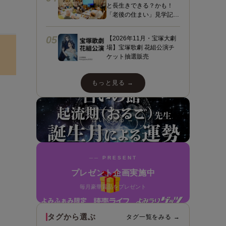
と長生きできる？かも！
「老後の住まい」見学記
３ フィレンツェライフ青
山
05
【2026年11月・宝塚大劇
場】宝塚歌劇 花組公演チ
ケット抽選販売
もっと見る →
占いを見る →
── PRESENT
プレゼント企画実施中
毎月豪華賞品をプレゼント
タグから選ぶ
タグ一覧をみる →