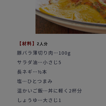
【材料】
2人分
豚バラ薄切り肉…100g
サラダ油…小さじ5
長ネギ…
本
½
塩…ひとつまみ
温かいご飯…丼に軽く2杯分
しょうゆ…大さじ1