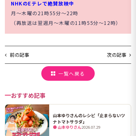
NHKのEテレで絶賛放映中
月～木曜の21時55分～22時
（再放送は翌週月～木曜の11時55分～12時）
前の記事
次の記事
一覧へ戻る
おすすめ記事
山本ゆりさんのレシピ「止まらないツ
ナトマトサラダ」
● 山本ゆりさん
2026.07.29