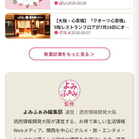
● 占い
2026.08.08
【大阪・心斎橋】「クオーツ心斎橋」
5階レストランフロアが7月16日にオー
● グルメ
2026.08.07
プン！ 全国初・関西初出店を含む多彩
な9店舗
新着記事をもっと見る ＞
監修
よみふぁみ編集部
運営：読売情報開発大阪
読売情報開発大阪が運営する、お得で楽しい生活情報
Webメディア。関西を中心にグルメ・旅・エンタメ・