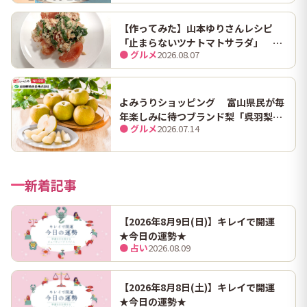
【作ってみた】山本ゆりさんレシピ
「止まらないツナトマトサラダ」 ホ
● グルメ
2026.08.07
ンマにうますぎて止まらん
よみうりショッピング 富山県民が毎
年楽しみに待つブランド梨「呉羽梨
● グルメ
2026.07.14
（幸水）」限定100箱を特別販売！
新着記事
【2026年8月9日(日)】キレイで開運
★今日の運勢★
● 占い
2026.08.09
【2026年8月8日(土)】キレイで開運
★今日の運勢★