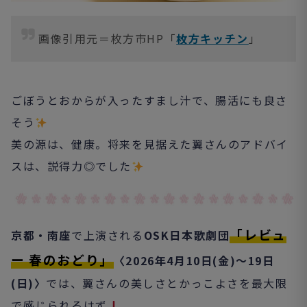
画像引用元＝枚方市HP「
枚方キッチン
」
ごぼうとおからが入ったすまし汁で、腸活にも良さ
そう
美の源は、健康。将来を見据えた翼さんのアドバイ
スは、説得力◎でした
「レビュ
京都・南座
で上演される
OSK日本歌劇団
ー 春のおどり」
〈2026年4月10日(金)～19日
(日)〉
では、翼さんの美しさとかっこよさを最大限
で感じられるはず