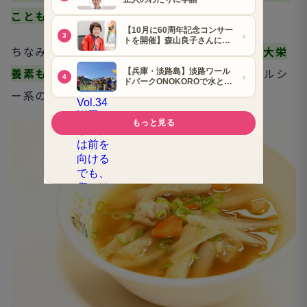
ことも考えて～
」
と勧めているのだそう。
ちなみに、枚方市PR大使でもある翼さんが
「3大栄
養素も入っています
」
と推してくださったヘルシ
ー系の枚方グルメが、
「ごんぼ汁」
。