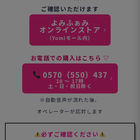
ご確認いただけます
よみふぁみ
オンラインストア
（Yomiモール内）
お電話での購入はこちら
▽
0570（550）437
10 ～ 17時
土・日・祝日除く
※自動音声が流れた後、
オペレーターが応対します
必ずご確認ください