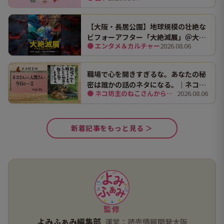
【大阪・長居公園】地球規模の壮絶な
ビフォーアフター「大絶滅展」＠大阪
● エンタメ＆カルチャー
2026.08.06
市立自然史博物館
職場で心を開きすぎるな。あなたの秘
密は誰かの話のネタになる。｜ネコ坊
● ネコ坊主のねこさんから人間さんへ今日の一言
2026.08.06
主の今日の一言 Vol.35
新着記事をもっと見る ＞
監修
よみふぁみ編集部
運営：読売情報開発大阪