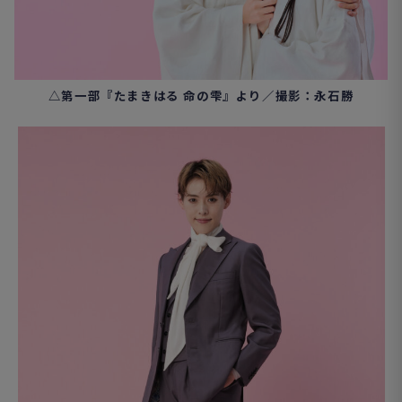
△第一部『たまきはる 命の雫』より／撮影：永石勝