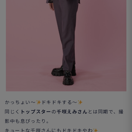
かっちょい～
ドキドキする～
同じく
トップスター
の
千咲えみさん
とは同期で、撮
影中も息ぴったり。
キュートな千咲さんにもドキドキやわ