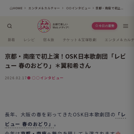
HOME
エンタメ＆カルチャー
○○インタビュー
京都・南座で初上演！OSK日本歌劇団「レビュー 春のおどり」＊翼和希さん
今日の運勢
新着
レシピ
宿＆旅
チケット＆宝塚歌劇
エンタメ＆カル
京都・南座で初上演！OSK日本歌劇団「レビ
ュー 春のおどり」＊翼和希さん
2026.02.17
● ○○インタビュー
よみふぁみ
長年、大阪の春を彩ってきたOSK日本歌劇団の
「レ
ビュー 春のおどり」
。
今年は
京都・南座
へ舞台を移して上演されます