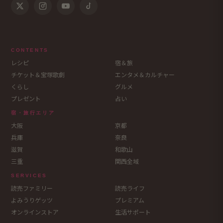
CONTENTS
レシピ
宿＆旅
チケット＆宝塚歌劇
エンタメ＆カルチャー
くらし
グルメ
プレゼント
占い
宿・旅行エリア
大阪
京都
兵庫
奈良
滋賀
和歌山
三重
関西全域
SERVICES
読売ファミリー
読売ライフ
よみうりゲッツ
プレミアム
オンラインストア
生活サポート