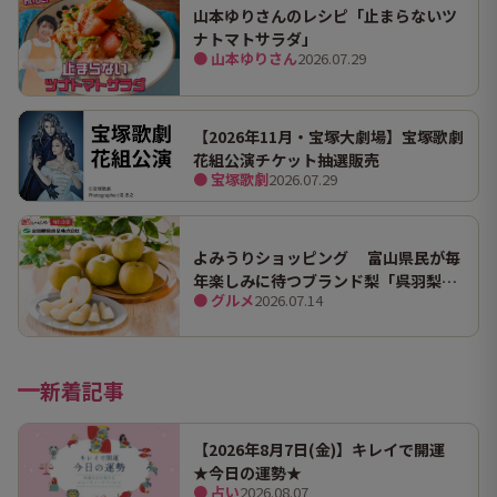
山本ゆりさんのレシピ「止まらないツ
ナトマトサラダ」
● 山本ゆりさん
2026.07.29
【2026年11月・宝塚大劇場】宝塚歌劇
花組公演チケット抽選販売
● 宝塚歌劇
2026.07.29
よみうりショッピング 富山県民が毎
年楽しみに待つブランド梨「呉羽梨
● グルメ
2026.07.14
（幸水）」限定100箱を特別販売！
新着記事
【2026年8月7日(金)】キレイで開運
★今日の運勢★
● 占い
2026.08.07