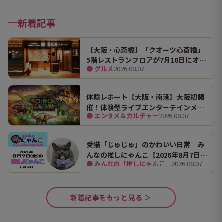
新着記事
【大阪・心斎橋】「クオーツ心斎橋」
5階レストランフロアが7月16日にオー
● グルメ
2026.08.07
プン！ 全国初・関西初出店を含む多彩
な9店舗
体験レポート【大阪・南港】大阪初開
催！体験型ライブエンターテインメン
● エンタメ＆カルチャー
2026.08.07
ト「DINO SAFARI（ディノ サファリ）
2026」で、大迫力の恐竜の世界を体験
してきました。
愛猫「じゅじゅ」のかわいい日常｜み
んなの推しにゃんこ【2026年8月7日
● みんなの「推しにゃんこ」
2026.08.07
（金）】
新着記事をもっと見る ＞