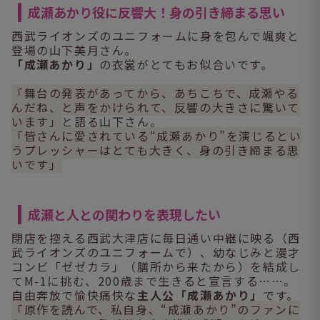
成瀬あかり役に反響大！身の引き締まる思い
西武ライオンズのユニフォームに身を包んで颯爽と
登場の山下美月さん。
「成瀬あかり」
の衣裳がとてもお似合いです。
「舞台の発表があってから、あちこちで、成瀬やる
んだね、と声をかけられて、反響の大きさに驚いて
います」
と語る山下さん。
「皆さんに愛されている“成瀬あかり”を演じるとい
うプレッシャーはとても大きく、身の引き締まる思
いです」
成瀬と人との関わりを表現したい
閉店を控える西武大津店に毎日通い中継に映る（西
武ライオンズのユニフォームで）、幼なじみと漫才
コンビ「ゼゼカラ」（膳所から来たから）を結成し
てM-1に挑む、200歳まで生きると宣言する……。
自由奔放で愉快痛快な
主人公「成瀬あかり」
です。
「原作を読んで、私自身、“成瀬あかり”のファンに