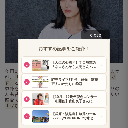
close
今回の舞台には原作ファンも多く訪れると思います
が、
「期待を裏切らない“成瀬”をお見せしたいで
す」
と山下さん。
原作を読んでいる人もまだの人も、青春真っ盛りの
人も昔を懐かしむ人も、色んな人に見てもらいたい
舞台です。
「ぜひ、劇場に足をお運びください」
▼動画でもメッセージを
いただきました