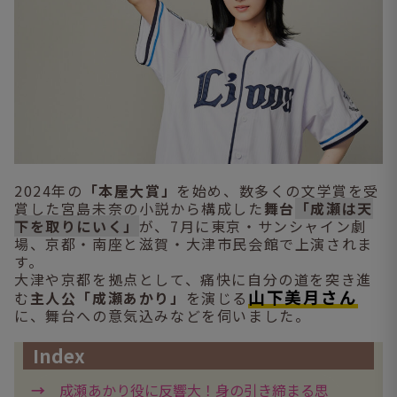
2024年の
「本屋大賞」
を始め、数多くの文学賞を受
賞した宮島未奈の小説から構成した
舞台
「成瀬は天
下を取りにいく」
が、7月に東京・サンシャイン劇
場、京都・南座と滋賀・大津市民会館で上演されま
す。
大津や京都を拠点として、痛快に自分の道を突き進
山下美月さん
む
主人公「成瀬あかり」
を演じる
に、舞台への意気込みなどを伺いました。
Index
成瀬あかり役に反響大！身の引き締まる思