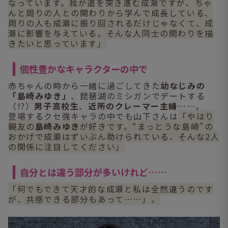
なっています。我が道を突き進む成瀬ですが、ちゃ
んと周りの人との関わりから学んで成長している、
周りの人も成瀬に振り回されるだけじゃなくて、成
瀬に影響を与えている。そんな人同士の関わりを描
きたいと思っています」
個性豊かなキャラクターの中で
赤ちゃんの時から一緒に過ごしてきた
幼なじみの
「島崎みゆき」
、琵琶湖のミシガンでデートする
（!?）
男子高校生
、
近所のクレーマー主婦
……。
登場するクセ強キャラの中でも山下さんは
「やはり
親友の
島崎みゆき
が好きです。“まっとうな島崎”の
おかげで成瀬はずいぶん助けられている、そんな2人
の関係に注目してください」
自分とは違う部分が多いけれど……
「何でもできて天才的な成瀬と私は全然違うのです
が、共感できる部分もあって……」。