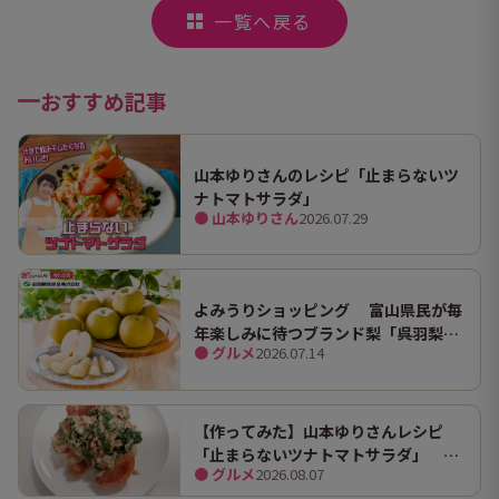
一覧へ戻る
おすすめ記事
山本ゆりさんのレシピ「止まらないツ
ナトマトサラダ」
● 山本ゆりさん
2026.07.29
よみうりショッピング 富山県民が毎
年楽しみに待つブランド梨「呉羽梨
● グルメ
2026.07.14
（幸水）」限定100箱を特別販売！
【作ってみた】山本ゆりさんレシピ
「止まらないツナトマトサラダ」 ホ
● グルメ
2026.08.07
ンマにうますぎて止まらん