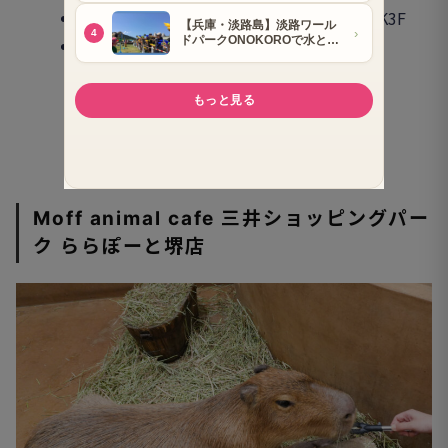
大阪市中央区南船場4–14–1 南船場BRICK3F
06-6253-8698
ことりすまいる 公式サイトへ
Moff animal cafe 三井ショッピングパー
ク ららぽーと堺店