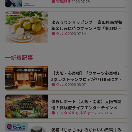
● 宝塚歌劇
2026.07.29
よみうりショッピング 富山県民が毎
年楽しみに待つブランド梨「呉羽梨
● グルメ
2026.07.14
（幸水）」限定100箱を特別販売！
新着記事
【大阪・心斎橋】「クオーツ心斎橋」
5階レストランフロアが7月16日にオー
● グルメ
2026.08.07
プン！ 全国初・関西初出店を含む多彩
な9店舗
体験レポート【大阪・南港】大阪初開
催！体験型ライブエンターテインメン
● エンタメ＆カルチャー
2026.08.07
ト「DINO SAFARI（ディノ サファリ）
2026」で、大迫力の恐竜の世界を体験
してきました。
愛猫「じゅじゅ」のかわいい日常｜み