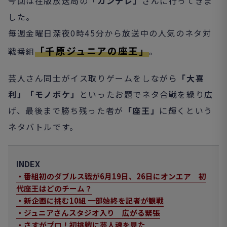
今回は在版放送局の
「カンテレ」
さんに行ってきま
した。
毎週金曜日深夜0時45分から放送中の人気のネタ対
「千原ジュニアの座王」
戦番組
。
芸人さん同士がイス取りゲームをしながら
「大喜
利」「モノボケ」
といったお題でネタ合戦を繰り広
げ、最後まで勝ち残った者が
「座王」
に輝くという
ネタバトルです。
INDEX
・番組初のダブルス戦が6月19日、26日にオンエア 初
代座王はどのチーム？
・新企画に挑む10組 一部始終を記者が観戦
・ジュニアさんスタジオ入り 広がる緊張
・さすがプロ！初挑戦に芸人魂を見た