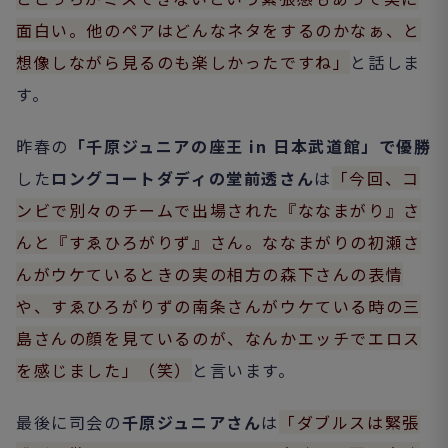
面白い。他のペアはどんなネタをするのかなぁ、と
想像しながら見るのも楽しかったですね」
と話しま
す。
昨春の
「千原ジュニアの座王 in 日本武道館」で優勝
した
ロングコートダディの堂前透さん
は
「今回、コ
ンビで別々のチームで出場された『ななまがり』さ
んと『すゑひろがりず』さん。ななまがりの初瀬さ
んがウケているときの実の相方の森下さんの表情
や、すゑひろがりずの南条さんがウケている時の三
島さんの顔を見ているのが、なんかエッチでエロス
を感じました」（笑）
と言います。
最後に司会の
千原ジュニアさん
は
「ダブルスは緊張