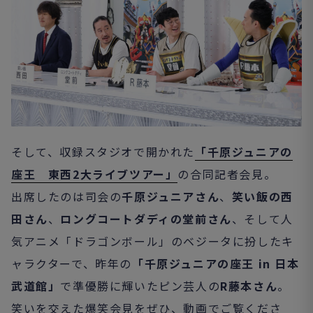
そして、収録スタジオで開かれた
「千原ジュニアの
座王 東西2大ライブツアー」
の合同記者会見。
出席したのは司会の
千原ジュニアさん
、
笑い飯の西
田さん
、
ロングコートダディの堂前さん
、そして人
気アニメ「ドラゴンボール」のベジータに扮したキ
ャラクターで、昨年の
「千原ジュニアの座王 in 日本
武道館」
で準優勝に輝いたピン芸人の
R藤本さん
。
笑いを交えた爆笑会見をぜひ、動画でご覧くださ