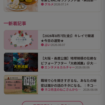
● グルメ
2026.07.14
（幸水）」限定100箱を特別販売！
新着記事
【2026年8月7日(金)】キレイで開運
★今日の運勢★
● 占い
2026.08.07
【大阪・長居公園】地球規模の壮絶な
ビフォーアフター「大絶滅展」＠大阪
● エンタメ＆カルチャー
2026.08.06
市立自然史博物館
職場で心を開きすぎるな。あなたの秘
密は誰かの話のネタになる。｜ネコ坊
● ネコ坊主のねこさんから人間さんへ今日の一言
2026.08.06
主の今日の一言 Vol.35