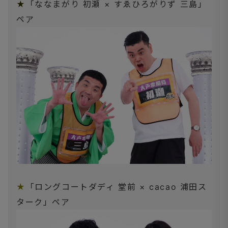
★
「ななまがり 初瀬 × すゑひろがりず 三島」
ペア
★
「ロングコートダディ 堂前 × cacao 浦田ス
ターク」ペア