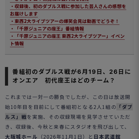
・収録後、初のダブルス戦に参加した芸人さんの感想を
お届けします
・東西2大ライブツアーの爆笑会見は動画でどうぞ！
・「千原ジュニアの座王」番組情報
・「千原ジュニアの座王 東西2大ライブツアー」イベン
ト情報
番組初のダブルス戦が6月19日、26日に
オンエア 初代座王はどのチーム？
これまでは一対一の勝負でしたが、この日は放送開
始10年目を目前にして番組初となる2人1組の
「ダブ
ルス」戦
を実施、その収録現場を見学させていただ
き、収録後、今秋と来春にスタジオを飛び出して、
大阪城ホール
（2026年11月1日）と
日本武道館