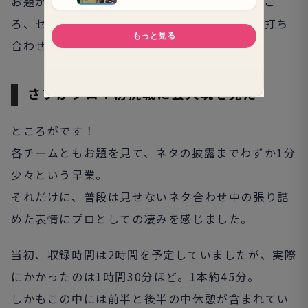
お題が決まってから、ネタの内容や各人の役どこ
ろ、セリフなど、決める事がらが多岐に及び、打ち
合わせに相当な時間を割くと思っていました。
さすがプロ！初挑戦に芸人魂を見た
ところがです！
各チームともお題を見て、ネタの披露までわずか1分
少々という早業。
それだけに、普段は見せないネタ合わせ中の張り詰
めた表情にプロとしての凄みを感じました。
当初、収録時間は2時間を予定していましたが、実際
にかかったのは1時間30分ほど。1本約45分。
しかもこの中には前半と後半の中休憩が含まれてい