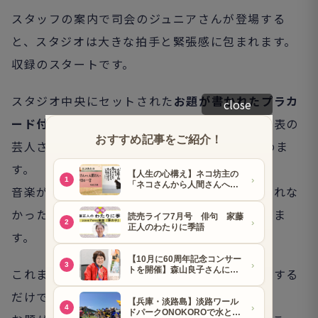
スタッフの案内で司会のジュニアさんが登場する
と、スタジオは大きな拍手と緊張感に包まれます。
収録のスタートです。
スタジオ中央にセットされた
お題が書かれたプラカ
close
ード付きのおなじみのイス
の周囲に各チーム代表の
芸人さんらが集まり、BGMに合わせて歩き始めま
す。
音楽が鳴りやむのを合図にイスを奪い合い、座れな
かったチームが他チームを指名して対戦に移りま
す。
これまでの個人戦なら自分で考えたネタを披露する
だけでしたが、今回は
ダブルス
。