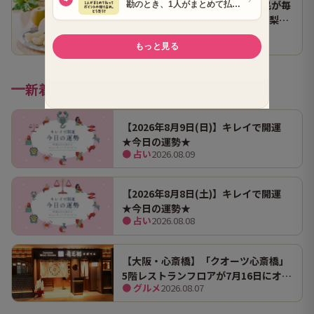
よみうりショッピング 富山県民が毎
年楽しみに待つブランド梨「呉羽梨
● グルメ
2026.07.14
（幸水）」限定100箱を特別販売！
新着記事
【2026年8月9日(日)】キレイで開運
★今日の運勢★
● 占い
2026.08.09
【2026年8月8日(土)】キレイで開運
★今日の運勢★
● 占い
2026.08.08
【大阪・心斎橋】「クオーツ心斎橋」
5階レストランフロアが7月16日にオー
● グルメ
2026.08.07
プン！ 全国初・関西初出店を含む多彩
な9店舗