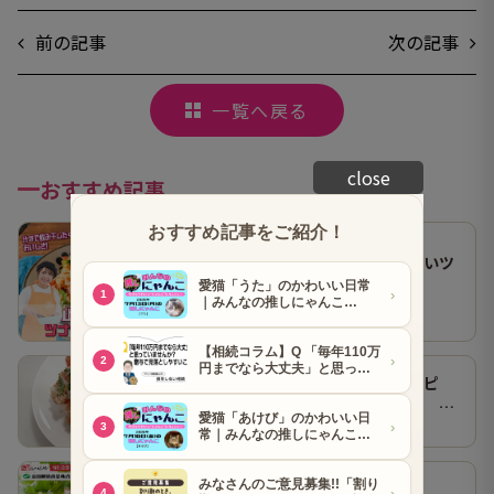
前の記事
次の記事
一覧へ戻る
close
おすすめ記事
山本ゆりさんのレシピ「止まらないツ
ナトマトサラダ」
● 山本ゆりさん
2026.07.29
【作ってみた】山本ゆりさんレシピ
「止まらないツナトマトサラダ」 ホ
● グルメ
2026.08.07
ンマにうますぎて止まらん