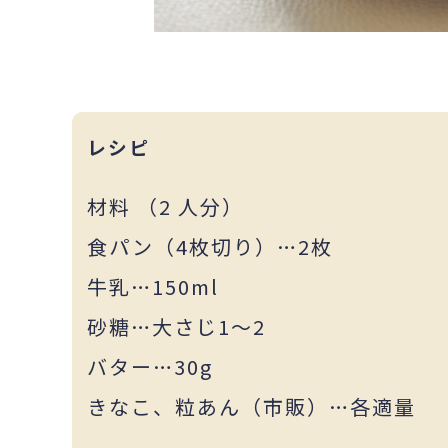
レシピ
材料 （2 人分）
食パン（4枚切り）…2枚
牛乳…150ml
砂糖…大さじ1～2
バター…30g
きなこ、粒あん（市販）…各適量