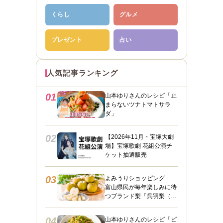
くらし
グルメ
プレゼント
占い
人気記事ランキング
01
山本ゆりさんのレシピ「止
まらないツナトマトサラ
ダ」
02
【2026年11月・宝塚大劇
場】宝塚歌劇 花組公演チ
ケット抽選販売
03
よみうりショッピング
富山県民が毎年楽しみに待
つブランド梨「呉羽梨（幸
水）」限定100箱を特別販
売！
04
山本ゆりさんのレシピ「ピ