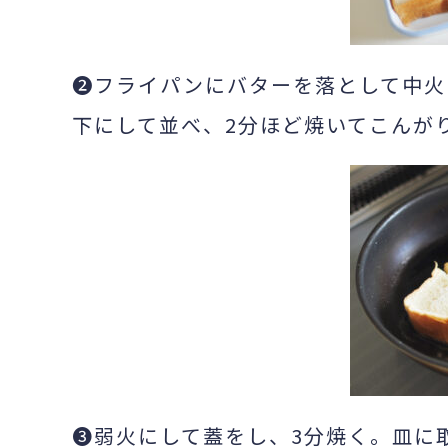
❷フライパンにバターを落として中火
下にして並べ、2分ほど焼いてこんが
❸弱火にして蓋をし、3分焼く。皿に