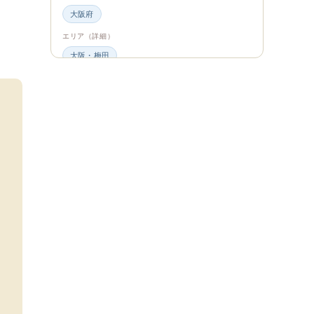
大阪府
エリア（詳細）
大阪・梅田
グルメ・食材
ビュッフェ・食べ放題
スイーツ・カフェ
ビュッフェ
エンタメ＆カルチャー
都道府県・エリア
大阪府
エリア（詳細）
大阪
旅のシーン
ファミリー旅行
ジャンル