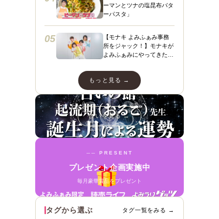
ーマンとツナの塩昆布バタ
ーパスタ」
05
【モナキ よみふぁみ事務
所をジャック！】モナキが
よみふぁみにやってきた！
ヤァヤァヤァ！動画あり☆
ダンスあり☆スペシャルイ
もっと見る →
ンタビューも＼（＾ ＾）
／
占いを見る →
── PRESENT
プレゼント企画実施中
毎月豪華賞品をプレゼント
タグから選ぶ
タグ一覧をみる →