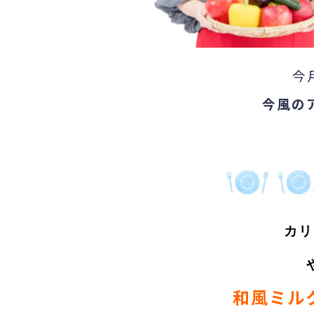
今
今風の
カリ
和風ミル