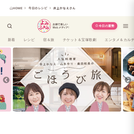
HOME
今日のレシピ
井上かなえさん
今日の運勢
新着
レシピ
宿＆旅
チケット＆宝塚歌劇
エンタメ＆カル