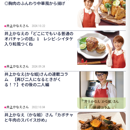
◎胸肉のふんわり中華風から揚げ
井上かなえさん
2024.10.22
井上かなえの「どこにでもいる普通の
オバチャンの話」1 レシピ-シイタケ
入り和風つくね
井上かなえさん
2024.09.24
井上かなえ(かな姐)さんの連載コラ
ム 【再び二人になるときがく
る！？】その後の二人編
井上かなえさん
2022.10.04
井上かなえ（かな姐）さん「カボチャ
と牛肉のスパイス炒め」