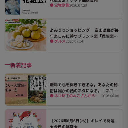
● 宝塚歌劇
2026.07.29
よみうりショッピング 富山県民が毎
年楽しみに待つブランド梨「呉羽梨
● グルメ
2026.07.14
（幸水）」限定100箱を特別販売！
新着記事
職場で心を開きすぎるな。あなたの秘
密は誰かの話のネタになる。｜ネコ坊
● ネコ坊主のねこさんから人間さんへ今日の一言
2026.08.06
主の今日の一言 Vol.35
【2026年8月6日(木)】キレイで開運
★今日の運勢★