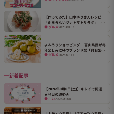
【作ってみた】山本ゆりさんレシピ
「止まらないツナトマトサラダ」 ホ
● グルメ
2026.08.07
ンマにうますぎて止まらん
よみうりショッピング 富山県民が毎
年楽しみに待つブランド梨「呉羽梨
● グルメ
2026.07.14
（幸水）」限定100箱を特別販売！
新着記事
【2026年8月8日(土)】キレイで開運
★今日の運勢★
● 占い
2026.08.08
【大阪・心斎橋】「クオーツ心斎橋」