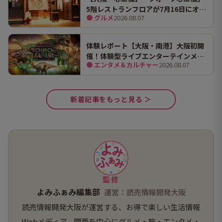
5階レストランフロアが7月16日にオー
● グルメ
2026.08.07
プン！ 全国初・関西初出店を含む多彩
な9店舗
体験レポート【大阪・南港】大阪初開
催！体験型ライブエンターテインメン
● エンタメ＆カルチャー
2026.08.07
ト「DINO SAFARI（ディノ サファリ）
2026」で、大迫力の恐竜の世界を体験
してきました。
新着記事をもっと見る ＞
監修
よみふぁみ編集部
運営：読売情報開発大阪
読売情報開発大阪が運営する、お得で楽しい生活情報
Webメディア。関西を中心にグルメ・旅・エンタメ・