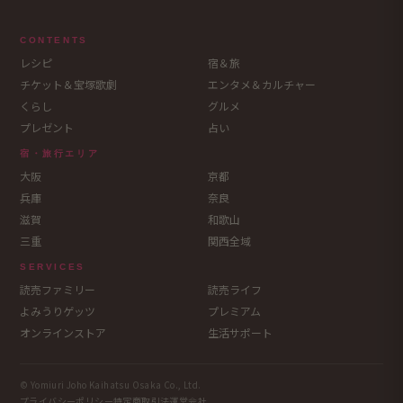
CONTENTS
レシピ
宿＆旅
チケット＆宝塚歌劇
エンタメ＆カルチャー
くらし
グルメ
プレゼント
占い
宿・旅行エリア
大阪
京都
兵庫
奈良
滋賀
和歌山
三重
関西全域
SERVICES
読売ファミリー
読売ライフ
よみうりゲッツ
プレミアム
オンラインストア
生活サポート
© Yomiuri Joho Kaihatsu Osaka Co., Ltd.
プライバシーポリシー
特定商取引法
運営会社