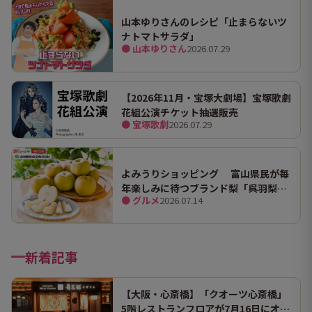
山本ゆりさんのレシピ「止まらないツ
ナトマトサラダ」
● 山本ゆりさん
2026.07.29
【2026年11月・宝塚大劇場】宝塚歌劇
花組公演チケット抽選販売
● 宝塚歌劇
2026.07.29
よみうりショッピング 富山県民が毎
年楽しみに待つブランド梨「呉羽梨
● グルメ
2026.07.14
（幸水）」限定100箱を特別販売！
新着記事
【大阪・心斎橋】「クオーツ心斎橋」
5階レストランフロアが7月16日にオー