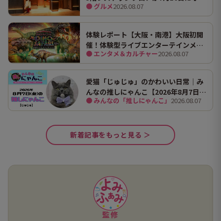
● グルメ
2026.08.07
プン！ 全国初・関西初出店を含む多彩
な9店舗
体験レポート【大阪・南港】大阪初開
催！体験型ライブエンターテインメン
● エンタメ＆カルチャー
2026.08.07
ト「DINO SAFARI（ディノ サファリ）
2026」で、大迫力の恐竜の世界を体験
してきました。
愛猫「じゅじゅ」のかわいい日常｜み
んなの推しにゃんこ【2026年8月7日
● みんなの「推しにゃんこ」
2026.08.07
（金）】
新着記事をもっと見る ＞
監修