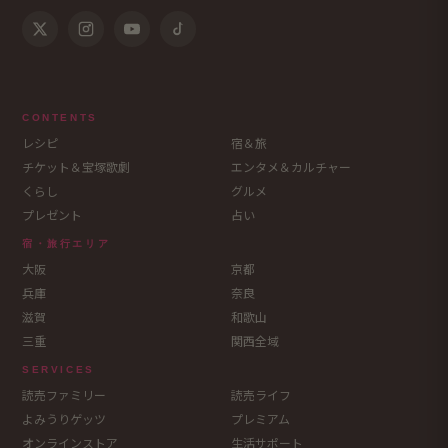
CONTENTS
レシピ
宿＆旅
チケット＆宝塚歌劇
エンタメ＆カルチャー
くらし
グルメ
プレゼント
占い
宿・旅行エリア
大阪
京都
兵庫
奈良
滋賀
和歌山
三重
関西全域
SERVICES
読売ファミリー
読売ライフ
よみうりゲッツ
プレミアム
オンラインストア
生活サポート