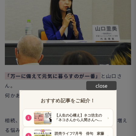
「万一に備えて元気に暮らすのが一番」
と山口さ
ん。
close
何かあったら山口さんに相談したいな～
相続、年金、保険、身元保証……年を重ねると増え
る悩み事。