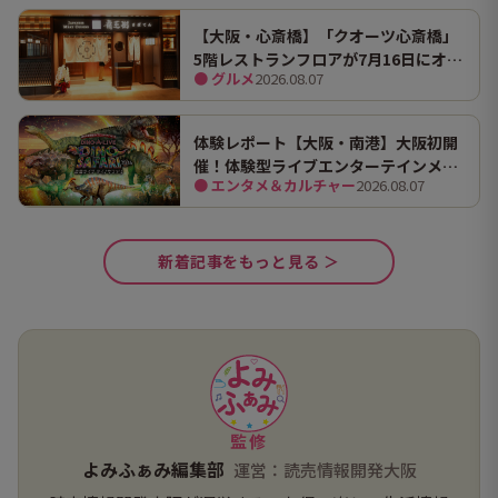
【大阪・心斎橋】「クオーツ心斎橋」
5階レストランフロアが7月16日にオー
● グルメ
2026.08.07
プン！ 全国初・関西初出店を含む多彩
な9店舗
体験レポート【大阪・南港】大阪初開
催！体験型ライブエンターテインメン
● エンタメ＆カルチャー
2026.08.07
ト「DINO SAFARI（ディノ サファリ）
2026」で、大迫力の恐竜の世界を体験
してきました。
新着記事をもっと見る ＞
監修
よみふぁみ編集部
運営：読売情報開発大阪