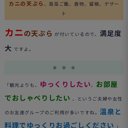
カニの天ぷら
、高菜ご飯、香物、留椀、デザー
ト
カニ
の天ぷら
満足度
が付いているので、
大
ですよ。
❊ ❊ ❊
ゆっくりしたい
お部屋
「観光よりも、
、
でおしゃべりしたい
、というご夫婦や女性
温泉と
のお友達グループのご利用が多いですね。
料理でゆっくりお過ごしください
」