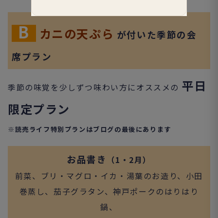
B
カニの天ぷら
が付いた季節の会
席プラン
平日
季節の味覚を少しずつ味わい方にオススメの
限定プラン
※読売ライフ特別プランはブログの最後にあります
お品書き
（1・2月）
前菜、ブリ・マグロ・イカ・湯葉のお造り、小田
巻蒸し、茄子グラタン、神戸ポークのはりはり
鍋、