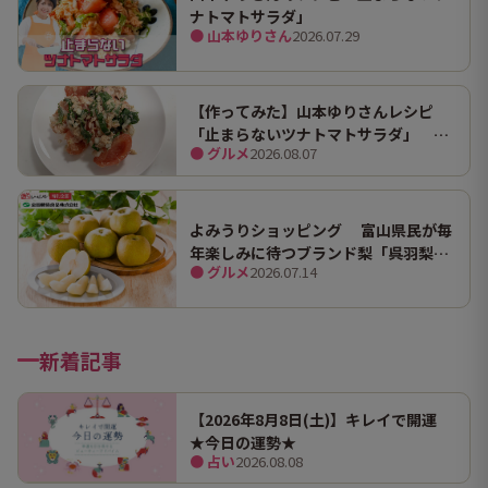
ナトマトサラダ」
● 山本ゆりさん
2026.07.29
【作ってみた】山本ゆりさんレシピ
「止まらないツナトマトサラダ」 ホ
● グルメ
2026.08.07
ンマにうますぎて止まらん
よみうりショッピング 富山県民が毎
年楽しみに待つブランド梨「呉羽梨
● グルメ
2026.07.14
（幸水）」限定100箱を特別販売！
新着記事
【2026年8月8日(土)】キレイで開運
★今日の運勢★
● 占い
2026.08.08