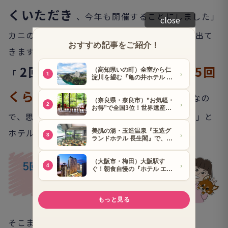
くいただき
、今年も開催することにしました」
close
カニの食べ放題は、お皿に盛って各テーブルに出て
きます。
2回おかわり
5回
「
される方が多いですが、
くらいおかわり
された方も。食べ放題なの
で、思う存分お楽しみいただければと思います」と
ホテル談。
そこまでカニいらんねん～という方には