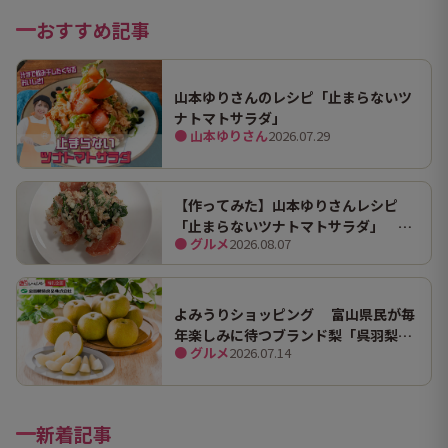
おすすめ記事
山本ゆりさんのレシピ「止まらないツ
ナトマトサラダ」
● 山本ゆりさん
2026.07.29
【作ってみた】山本ゆりさんレシピ
「止まらないツナトマトサラダ」 ホ
● グルメ
2026.08.07
ンマにうますぎて止まらん
よみうりショッピング 富山県民が毎
年楽しみに待つブランド梨「呉羽梨
● グルメ
2026.07.14
（幸水）」限定100箱を特別販売！
新着記事