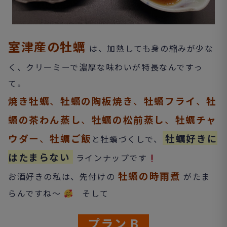
室津産の牡蠣
は、加熱しても身の縮みが少な
く、クリーミーで濃厚な味わいが特長なんですっ
て。
焼き牡蠣
、
牡蠣の陶板焼き
、
牡蠣フライ
、
牡
蠣の茶わん蒸し
、
牡蠣の松前蒸し
、
牡蠣チャ
ウダー
、
牡蠣ご飯
牡蠣好きに
と牡蠣づくしで、
はたまらない
ラインナップです
牡蠣の時雨煮
お酒好きの私は、先付けの
がたま
らんですね～
そして
プラン B