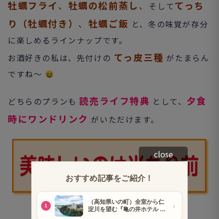
牡蠣フライ
、
牡蠣の松前蒸し
、
てっち
そして
り（牡蠣付き）
、
牡蠣ご飯
と、冬の味覚が存分
に楽しめるラインナップです。
てっ皮三種
お酒好きの私は、先付けの
がたまらん
ですね～
読売ライフ特典
夕食
どちらのプランも
として、
時にワンドリンク
がいただけます。
close