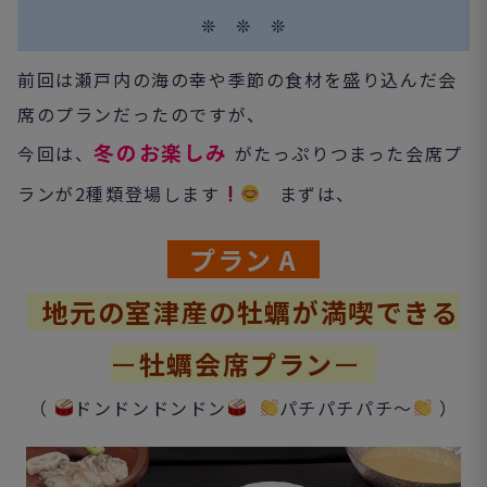
❊ ❊ ❊
前回は瀬戸内の海の幸や季節の食材を盛り込んだ会
席のプランだったのですが、
冬のお楽しみ
今回は、
がたっぷりつまった会席プ
ラン
が2種類登場します
まずは、
プラン A
地元の室津産の牡蠣が満喫できる
ー
牡蠣会席プラン
ー
（
ドンドンドンドン
パチパチパチ～
）