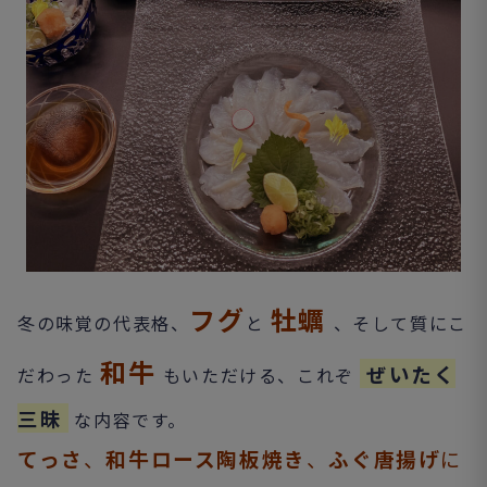
フグ
牡蠣
冬の味覚の代表格、
と
、そして質にこ
和牛
ぜいたく
だわった
もいただける、これぞ
三昧
な内容です。
てっさ
、
和牛ロース陶板焼き
、
ふぐ唐揚げ
に