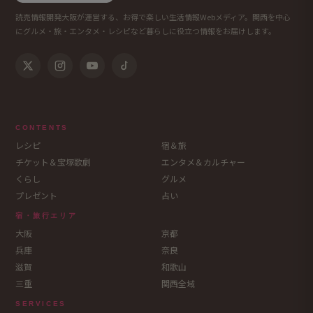
読売情報開発大阪が運営する、お得で楽しい生活情報Webメディア。関西を中心
にグルメ・旅・エンタメ・レシピなど暮らしに役立つ情報をお届けします。
CONTENTS
レシピ
宿＆旅
チケット＆宝塚歌劇
エンタメ＆カルチャー
くらし
グルメ
プレゼント
占い
宿・旅行エリア
大阪
京都
兵庫
奈良
滋賀
和歌山
三重
関西全域
SERVICES