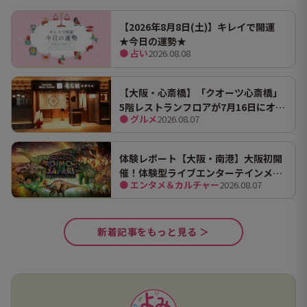
【2026年8月8日(土)】キレイで開運
★今日の運勢★
● 占い
2026.08.08
【大阪・心斎橋】「クオーツ心斎橋」
5階レストランフロアが7月16日にオー
● グルメ
2026.08.07
プン！ 全国初・関西初出店を含む多彩
な9店舗
体験レポート【大阪・南港】大阪初開
催！体験型ライブエンターテインメン
● エンタメ＆カルチャー
2026.08.07
ト「DINO SAFARI（ディノ サファリ）
2026」で、大迫力の恐竜の世界を体験
してきました。
新着記事をもっと見る ＞