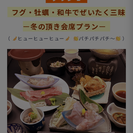
フグ・牡蠣・和牛でぜいたく三昧
ー
冬の頂き会席プラン
ー
（
ヒューヒューヒュー
パチパチパチ～
）