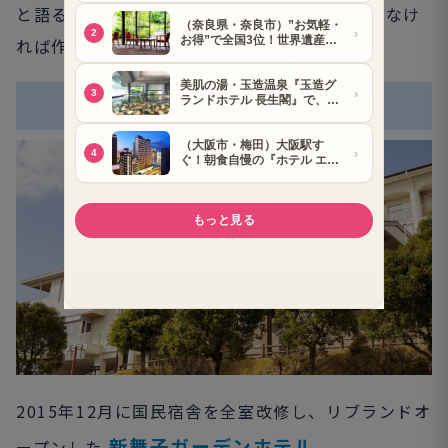
と語る料理長が作るお料理は、手間ひまをかけなけ
れば作り出せない優しい味わいが評判です。
❊ ❊ ❊
2015年12月に国民宿舎を全室改修し、リブランドオ
新舞子ガーデンホテル
ープンした
。