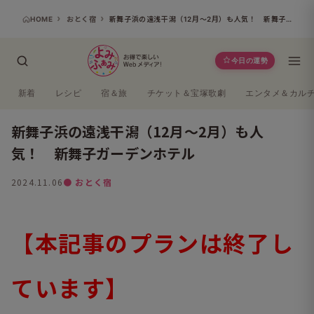
HOME
おとく宿
新舞子浜の遠浅干潟（12月～2月）も人気！ 新舞子ガーデンホテル
今日の運勢
新着
レシピ
宿＆旅
チケット＆宝塚歌劇
エンタメ＆カル
新舞子浜の遠浅干潟（12月～2月）も人
気！ 新舞子ガーデンホテル
2024.11.06
● おとく宿
【本記事のプランは終了し
ています】