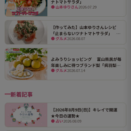
ナトマトサラダ」
● 山本ゆりさん
2026.07.29
【作ってみた】山本ゆりさんレシピ
「止まらないツナトマトサラダ」 ホ
● グルメ
2026.08.07
ンマにうますぎて止まらん
よみうりショッピング 富山県民が毎
年楽しみに待つブランド梨「呉羽梨
● グルメ
2026.07.14
（幸水）」限定100箱を特別販売！
新着記事
【2026年8月9日(日)】キレイで開運
★今日の運勢★
● 占い
2026.08.09