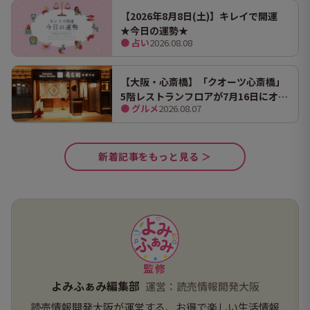
【2026年8月8日(土)】キレイで開運
★今日の運勢★
● 占い
2026.08.08
【大阪・心斎橋】「クオーツ心斎橋」
5階レストランフロアが7月16日にオー
● グルメ
2026.08.07
プン！ 全国初・関西初出店を含む多彩
な9店舗
新着記事をもっと見る ＞
監修
よみふぁみ編集部
運営：読売情報開発大阪
読売情報開発大阪が運営する、お得で楽しい生活情報