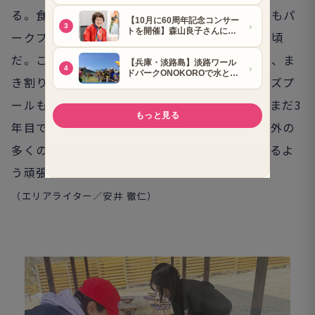
る。食材も地元産の肉や野菜が提供され、料金もパ
ークプランの場合、大人1人2200円からとお手頃
だ。このほか、気球体験や星空観察会、たき火、ま
き割り体験などのイベントもあり、夏場はキッズプ
ールも設置される。小林さんは「オープンしてまだ3
年目ですが、地域に根差した活動を続け、国内外の
多くの人に大山の自然を存分に味わってもらえるよ
う頑張りたい」と張り切っている。
（エリアライター／安井 徹仁
）