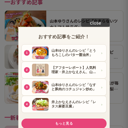
おすすめ記事
山本ゆりさんのレシピ「止まらないツ
close
ナトマトサラダ」
● 山本ゆりさん
2026.07.29
【作ってみた】山本ゆりさんレシピ
「止まらないツナトマトサラダ」 ホ
● グルメ
2026.08.07
ンマにうますぎて止まらん
よみうりショッピング 富山県民が毎
年楽しみに待つブランド梨「呉羽梨
● グルメ
2026.07.14
（幸水）」限定100箱を特別販売！
新着記事