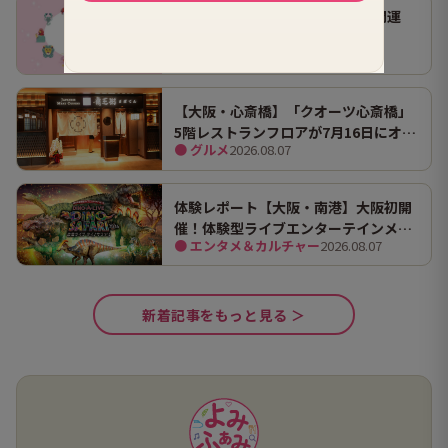
【2026年8月8日(土)】キレイで開運
★今日の運勢★
● 占い
2026.08.08
【大阪・心斎橋】「クオーツ心斎橋」
5階レストランフロアが7月16日にオー
● グルメ
2026.08.07
プン！ 全国初・関西初出店を含む多彩
な9店舗
体験レポート【大阪・南港】大阪初開
催！体験型ライブエンターテインメン
● エンタメ＆カルチャー
2026.08.07
ト「DINO SAFARI（ディノ サファリ）
2026」で、大迫力の恐竜の世界を体験
してきました。
新着記事をもっと見る ＞