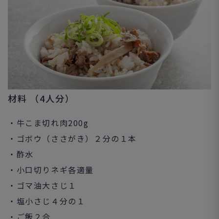
材料 （4人分）
・牛こま切れ肉200g
・ゴボウ（ささがき）２分の１本
・酢水
・小口切りネギ各適量
・ゴマ油大さじ１
・塩小さじ４分の１
・ご飯２合