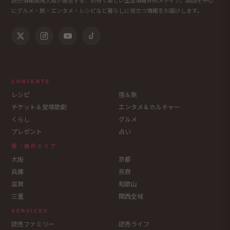
読売情報開発大阪が運営する、お得で楽しい生活情報Webメディア。関西を中心
にグルメ・旅・エンタメ・レシピなど暮らしに役立つ情報をお届けします。
CONTENTS
レシピ
宿＆旅
チケット＆宝塚歌劇
エンタメ＆カルチャー
くらし
グルメ
プレゼント
占い
宿・旅行エリア
大阪
京都
兵庫
奈良
滋賀
和歌山
三重
関西全域
SERVICES
読売ファミリー
読売ライフ