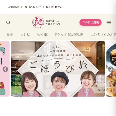
HOME
今日のレシピ
奥田和美さん
今日の運勢
新着
レシピ
宿＆旅
チケット＆宝塚歌劇
エンタメ＆カル