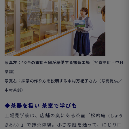
写真左：40
台の電動石臼が稼働する抹茶工場
（写真提供／
中村
茶舗
）
写真右：抹茶の作り方を説明する中村万紀子さん
（写真提供／
中村茶舗
）
◆茶器を扱い 茶室で学びも
工場見学後は、店舗の奥にある茶室「松吟庵
（しょう
」で抹茶体験。小さな庭を通って、にじり口
ぎあん）