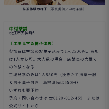
抹茶体験の様子
（写真提供／中村茶舗）
中村茶舗
松江市天神町
6
【工場見学＆抹茶体験】
参加費は季節のお菓子込みで
1
人
2200
円。参加
は
1
人から可。大人数の場合、店舗奥の大蔵で
の体験となる
工場見学のみは
1
人
880
円（挽きたて抹茶一服
＆お干菓子付き。島根県民は
550
円）
いずれも要予約
予約・問い合わせは ☎︎
0120-012-455
または
公式サイトから