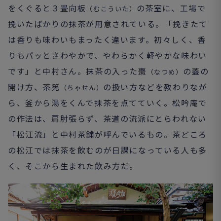
をくぐると３畳向板
の茶室に、工場で
（むこういた）
挽いたばかりの抹茶が用意されている。「挽きたて
は香りも味わいもまったく違います。初々しく、香
りもパッとさわやかで、やわらかく軽やかな味わい
です」と中村さん。抹茶の入った棗
の蓋の
（なつめ）
開け方、茶筅
の扱い方などを教わりなが
（ちゃせん）
ら、釜から湯をくんで抹茶を点てていく。松吟庵で
の作法は、肩肘張らず、茶道の流派にとらわれない
「松江流」と中村茶舗が呼んでいるもの。茶どころ
の松江では抹茶を飲むのが日課になっている人も多
く、そこから生まれた飲み方だ。