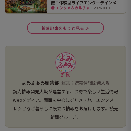
催！体験型ライブエンターテインメン
● エンタメ＆カルチャー
2026.08.07
ト「DINO SAFARI（ディノ サファリ）
2026」で、大迫力の恐竜の世界を体験
してきました。
新着記事をもっと見る ＞
監修
よみふぁみ編集部
運営：読売情報開発大阪
読売情報開発大阪が運営する、お得で楽しい生活情報
Webメディア。関西を中心にグルメ・旅・エンタメ・
レシピなど暮らしに役立つ情報をお届けします。読売
新聞グループ。