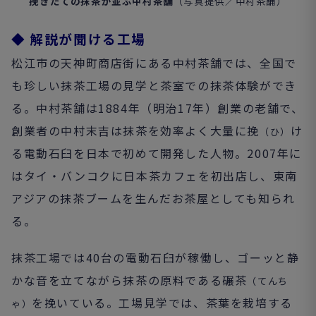
挽きたての抹茶が並ぶ中村茶舗
（写真提供／
中村茶舗
）
◆
解説が聞ける工場
松江市の天神町商店街にある中村茶舗では、全国で
も珍しい抹茶工場の見学と茶室での抹茶体験ができ
る。中村茶舗は
1884
年（明治
17
年）創業の老舗で、
創業者の中村末吉は抹茶を効率よく大量に挽
け
（ひ）
る電動石臼を日本で初めて開発した人物。
2007
年に
はタイ・バンコクに日本茶カフェを初出店し、東南
アジアの抹茶ブームを生んだお茶屋としても知られ
る。
抹茶工場では
40
台の電動石臼が稼働し、ゴーッと静
かな音を立てながら抹茶の原料である碾茶
（てんち
を挽いている。工場見学では、茶葉を栽培する
ゃ）