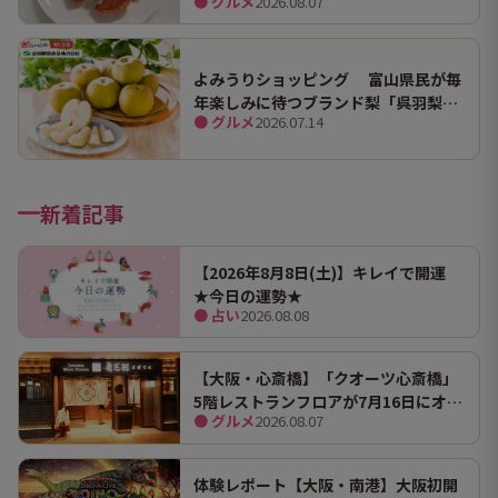
● グルメ
2026.08.07
ンマにうますぎて止まらん
よみうりショッピング 富山県民が毎
年楽しみに待つブランド梨「呉羽梨
● グルメ
2026.07.14
（幸水）」限定100箱を特別販売！
新着記事
【2026年8月8日(土)】キレイで開運
★今日の運勢★
● 占い
2026.08.08
【大阪・心斎橋】「クオーツ心斎橋」
5階レストランフロアが7月16日にオー
● グルメ
2026.08.07
プン！ 全国初・関西初出店を含む多彩
な9店舗
体験レポート【大阪・南港】大阪初開