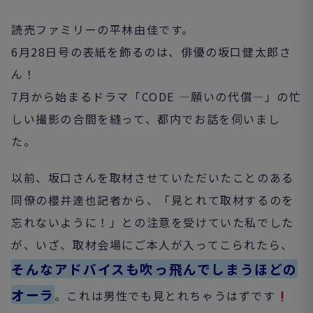
読売ファミリーの平林由佳です。
6
月
28
日号の表紙を飾るのは、俳優の坂口健太郎さ
ん！
7
月から始まるドラマ「CODE ―願いの代償―」の忙
しい撮影の合間を縫って、都内でお話を伺いまし
た。
以前、坂口さんを取材させていただいたことのある
同僚の櫻井達也記者から、「見とれて取材するのを
忘れないように！」との注意を受けていた私でした
が、いざ、取材会場にご本人が入ってこられたら、
そん
なアドバイスも吹っ飛んでしまうほどの
オーラ
。これは男性でも見とれちゃうはずです