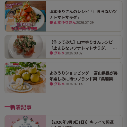
山本ゆりさんのレシピ「止まらないツ
ナトマトサラダ」
● 山本ゆりさん
2026.07.29
【作ってみた】山本ゆりさんレシピ
「止まらないツナトマトサラダ」 ホ
● グルメ
2026.08.07
ンマにうますぎて止まらん
よみうりショッピング 富山県民が毎
年楽しみに待つブランド梨「呉羽梨
● グルメ
2026.07.14
（幸水）」限定100箱を特別販売！
新着記事
【2026年8月9日(日)】キレイで開運