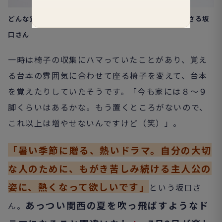
どんな質問にも、丁寧に言葉を選んで真剣に答えてくださる坂
口さん
一時は椅子の収集にハマっていたことがあり、覚え
る台本の雰囲気に合わせて座る椅子を変えて、台本
を覚えたりしていたそうです。
「今も家には８～９
脚くらいはあるかな。もう置くところがないので、
これ以上は増やせないんですけど（笑）」。
「暑い季節に贈る、熱いドラマ。自分の大切
な人のために、もがき苦しみ続ける主人公の
姿に、熱くなって欲しいです」
という坂口さ
あっつい関西の夏を吹っ飛ばすようなド
ん。