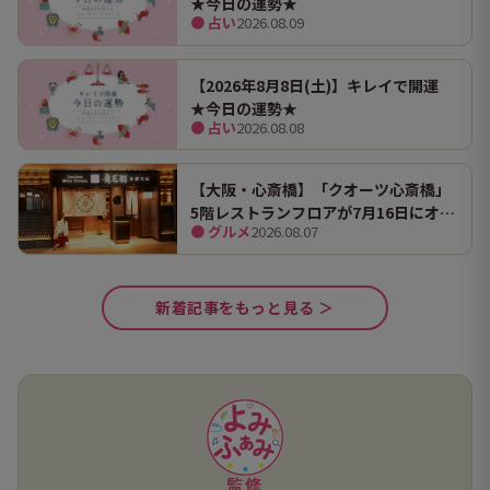
★今日の運勢★
● 占い
2026.08.09
【2026年8月8日(土)】キレイで開運
★今日の運勢★
● 占い
2026.08.08
【大阪・心斎橋】「クオーツ心斎橋」
5階レストランフロアが7月16日にオー
● グルメ
2026.08.07
プン！ 全国初・関西初出店を含む多彩
な9店舗
新着記事をもっと見る ＞
監修