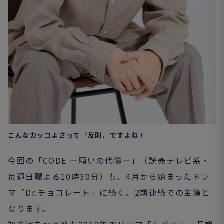
こんなカッコよさって
〝
反則〟ですよね !
今回の「CODE ―願いの代償―」（読売テレビ系・
毎週日曜よる
10
時
30
分）も、
4
月から始まったドラ
マ「Dr.チョコレート」に続く、2期連続での主演と
なります。