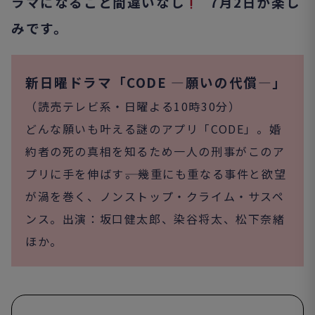
ラマになること間違いなし
7
月
2
日が楽し
みです。
新日曜ドラマ「CODE ―願いの代償―」
（読売テレビ系・日曜よる
10
時
30
分）
どんな願いも叶える謎のアプリ「CODE」。婚
約者の死の真相を知るため一人の刑事がこのア
プリに手を伸ばす――。幾重にも重なる事件と欲望
が渦を巻く、ノンストップ・クライム・サスペ
ンス。出演：坂口健太郎、染谷将太、松下奈緒
ほか。