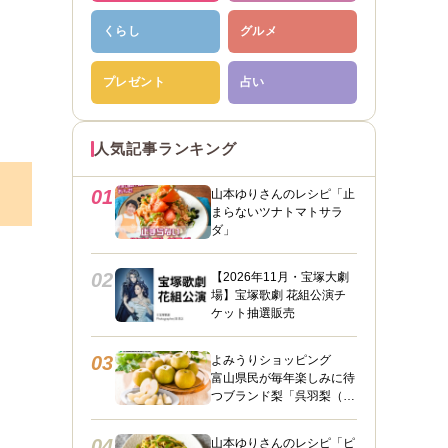
くらし
グルメ
プレゼント
占い
人気記事ランキング
01
山本ゆりさんのレシピ「止
まらないツナトマトサラ
ダ」
02
【2026年11月・宝塚大劇
場】宝塚歌劇 花組公演チ
ケット抽選販売
03
よみうりショッピング
富山県民が毎年楽しみに待
つブランド梨「呉羽梨（幸
水）」限定100箱を特別販
売！
04
山本ゆりさんのレシピ「ピ