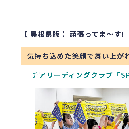
【 島根県版 】頑張ってま〜す!
気持ち込めた笑顔で舞い上が
チアリーディングクラブ
「S