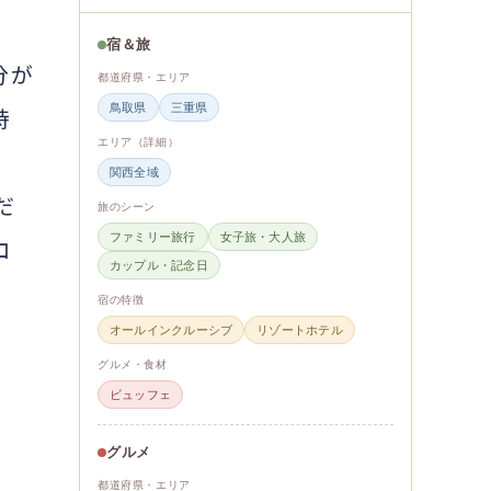
宿＆旅
分が
都道府県・エリア
鳥取県
三重県
時
エリア（詳細）
関西全域
だ
旅のシーン
ファミリー旅行
女子旅・大人旅
コ
カップル・記念日
宿の特徴
オールインクルーシブ
リゾートホテル
グルメ・食材
ビュッフェ
グルメ
都道府県・エリア