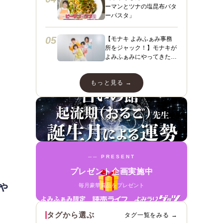
ーマンとツナの塩昆布バタ
ーパスタ」
05
【モナキ よみふぁみ事務
所をジャック！】モナキが
よみふぁみにやってきた！
ヤァヤァヤァ！動画あり☆
ダンスあり☆スペシャルイ
もっと見る →
ンタビューも＼（＾ ＾）
／
占いを見る →
── PRESENT
プレゼント企画実施中
や
毎月豪華賞品をプレゼント
タグから選ぶ
タグ一覧をみる →