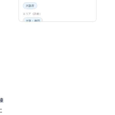
大阪府
エリア（詳細）
大阪・梅田
グルメ・食材
ビュッフェ・食べ放題
スイーツ・カフェ
ビュッフェ
エンタメ＆カルチャー
都道府県・エリア
大阪府
エリア（詳細）
大阪
旅のシーン
練
ファミリー旅行
に
ジャンル