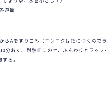
、しょうゆ、水各小さじ１）
各適量
からAをすりこみ（ニンニクは指につくので
30分おく。耐熱皿にのせ、ふんわりとラップ
熱する。