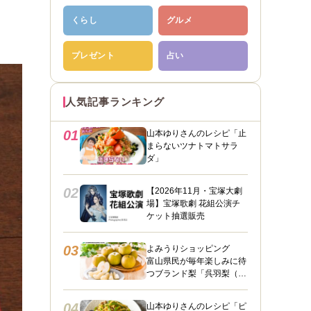
くらし
グルメ
プレゼント
占い
人気記事ランキング
01
山本ゆりさんのレシピ「止
まらないツナトマトサラ
ダ」
02
【2026年11月・宝塚大劇
場】宝塚歌劇 花組公演チ
ケット抽選販売
03
よみうりショッピング
富山県民が毎年楽しみに待
つブランド梨「呉羽梨（幸
水）」限定100箱を特別販
売！
04
山本ゆりさんのレシピ「ピ