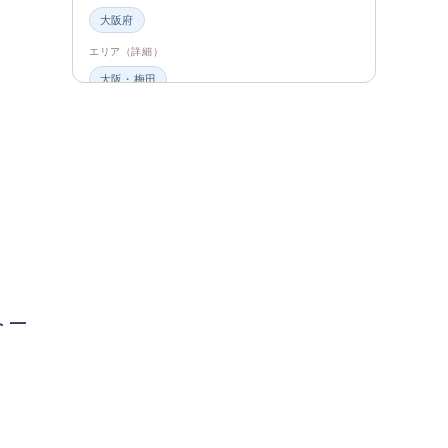
大阪府
エリア（詳細）
大阪・梅田
グルメ・食材
ビュッフェ・食べ放題
スイーツ・カフェ
ビュッフェ
エンタメ＆カルチャー
都道府県・エリア
大阪府
エリア（詳細）
トー
大阪
旅のシーン
ファミリー旅行
ジャンル