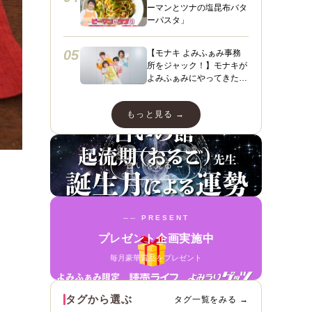
ーマンとツナの塩昆布バタ
ーパスタ」
05
【モナキ よみふぁみ事務
所をジャック！】モナキが
よみふぁみにやってきた！
ヤァヤァヤァ！動画あり☆
ダンスあり☆スペシャルイ
もっと見る →
ンタビューも＼（＾ ＾）
／
占いを見る →
── PRESENT
プレゼント企画実施中
毎月豪華賞品をプレゼント
タグから選ぶ
タグ一覧をみる →