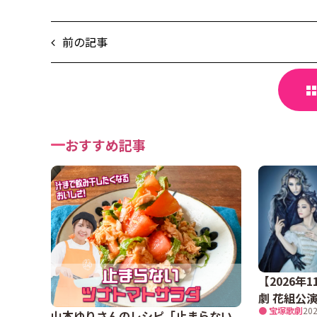
前の記事
おすすめ記事
【2026
劇 花組公
● 宝塚歌劇
202
山本ゆりさんのレシピ「止まらない