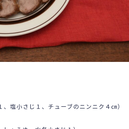
１、塩小さじ１、チューブのニンニク４㎝）