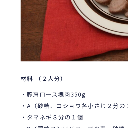
材料 （２人分）
・豚肩ロース塊肉350g
・A（砂糖、コショウ各小さじ２分の
・タマネギ８分の１個