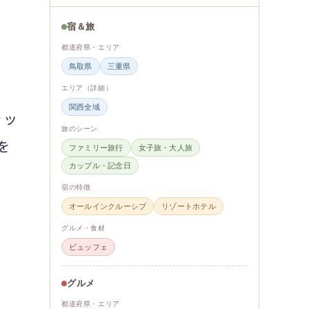
宿＆旅
都道府県・エリア
鳥取県
三重県
エリア（詳細）
関西全域
ラッ
旅のシーン
を
ファミリー旅行
女子旅・大人旅
カップル・記念日
宿の特徴
オールインクルーシブ
リゾートホテル
グルメ・食材
ビュッフェ
グルメ
都道府県・エリア